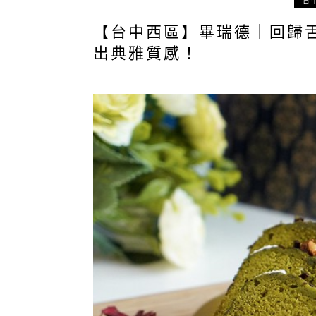
台
【台中西區】畢瑞德｜回歸
出典雅質感！