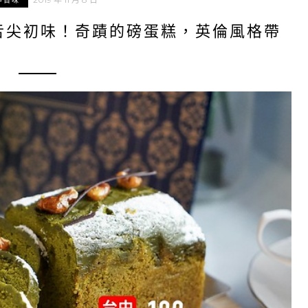
中百味
舌尖初味！奇蹟的磅蛋糕，英倫風格帶