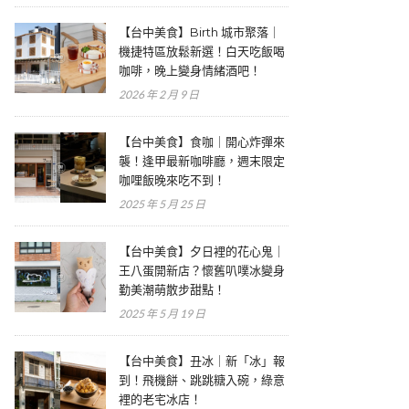
【台中美食】Birth 城市聚落｜
機捷特區放鬆新選！白天吃飯喝
咖啡，晚上變身情緒酒吧！
2026 年 2 月 9 日
【台中美食】食咖｜開心炸彈來
襲！逢甲最新咖啡廳，週末限定
咖哩飯晚來吃不到！
2025 年 5 月 25 日
【台中美食】夕日裡的花心鬼｜
王八蛋開新店？懷舊叭噗冰變身
勤美潮萌散步甜點！
2025 年 5 月 19 日
【台中美食】丑冰｜新「冰」報
到！飛機餅、跳跳糖入碗，綠意
裡的老宅冰店！