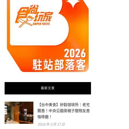
最新文章
【台中美食】矽穀珈琲所｜老宅
飄香！中央公園旁親子寵物友善
咖啡廳！
2026 年 3 月 17 日