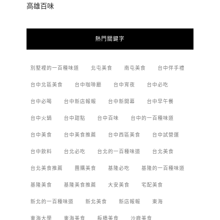
高雄百味
熱門關鍵字
別墅裡的一百種味道
北屯美食
南屯美食
台中伴手禮
台中北區美食
台中咖啡廳
台中宵夜
台中必吃
台中必喝
台中新店報報
台中新開幕
台中早午餐
台中火鍋
台中甜點
台中百味
台中的一百種味道
台中美食
台中美食推薦
台中西區美食
台中試營運
台中飲料
台北必吃
台北的一百種味道
台北美食
台北美食推薦
團購美食
基隆必吃
基隆的一百種味道
基隆美食
基隆美食推薦
大安美食
宅配美食
新北的一百種味道
新北美食
新店報報
東海
東海大學
東海美食
板橋美食
沙鹿美食