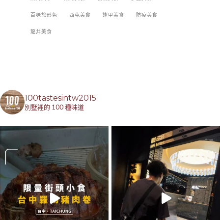
百味旅形色
西屯美食
逢甲美食
防疫美食
龍井美食
100tastesintw2015
別墅裡的 100 種味道