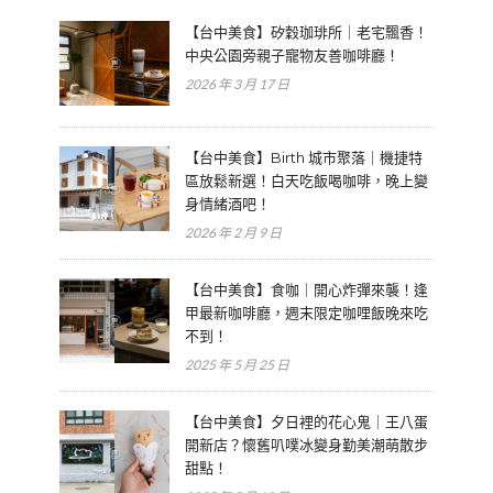
【台中美食】矽穀珈琲所｜老宅飄香！
中央公園旁親子寵物友善咖啡廳！
2026 年 3 月 17 日
【台中美食】Birth 城市聚落｜機捷特
區放鬆新選！白天吃飯喝咖啡，晚上變
身情緒酒吧！
2026 年 2 月 9 日
【台中美食】食咖｜開心炸彈來襲！逢
甲最新咖啡廳，週末限定咖哩飯晚來吃
不到！
2025 年 5 月 25 日
【台中美食】夕日裡的花心鬼｜王八蛋
開新店？懷舊叭噗冰變身勤美潮萌散步
甜點！