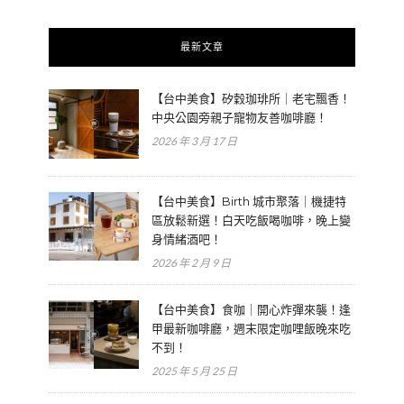
最新文章
【台中美食】矽穀珈琲所｜老宅飄香！
中央公園旁親子寵物友善咖啡廳！
2026 年 3 月 17 日
【台中美食】Birth 城市聚落｜機捷特
區放鬆新選！白天吃飯喝咖啡，晚上變
身情緒酒吧！
2026 年 2 月 9 日
【台中美食】食咖｜開心炸彈來襲！逢
甲最新咖啡廳，週末限定咖哩飯晚來吃
不到！
2025 年 5 月 25 日