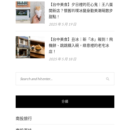
【台中美食】夕日裡的花心鬼｜王八蛋
開新店？懷舊叭噗冰變身勤美潮萌散步
甜點！
2025 年 5 月 19 日
【台中美食】丑冰｜新「冰」報到！飛
機餅、跳跳糖入碗，綠意裡的老宅冰
店！
2025 年 5 月 18 日
分類
南投旅行