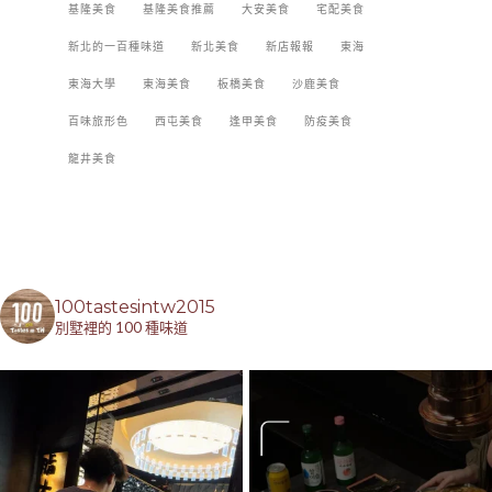
基隆美食
基隆美食推薦
大安美食
宅配美食
新北的一百種味道
新北美食
新店報報
東海
東海大學
東海美食
板橋美食
沙鹿美食
百味旅形色
西屯美食
逢甲美食
防疫美食
龍井美食
100tastesintw2015
別墅裡的 100 種味道