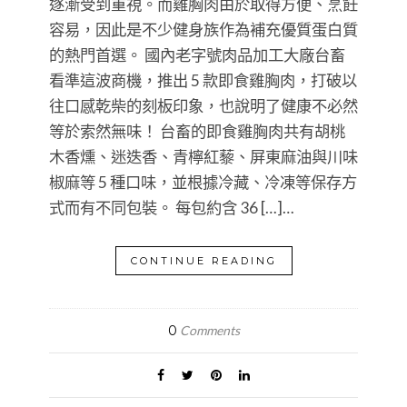
逐漸受到重視。而雞胸肉由於取得方便、烹飪
容易，因此是不少健身族作為補充優質蛋白質
的熱門首選。 國內老字號肉品加工大廠台畜
看準這波商機，推出 5 款即食雞胸肉，打破以
往口感乾柴的刻板印象，也說明了健康不必然
等於索然無味！ 台畜的即食雞胸肉共有胡桃
木香燻、迷迭香、青檸紅藜、屏東麻油與川味
椒麻等 5 種口味，並根據冷藏、冷凍等保存方
式而有不同包裝。 每包約含 36 […]…
CONTINUE READING
0
Comments