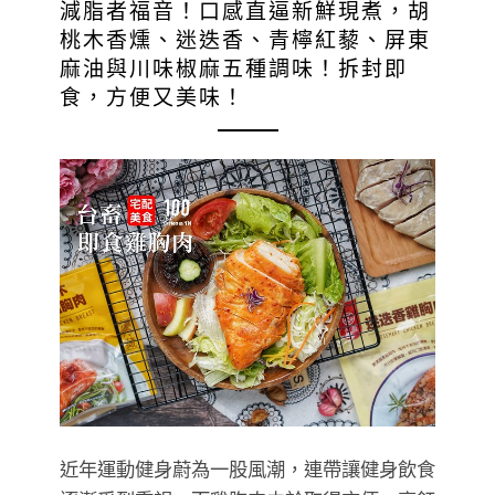
減脂者福音！口感直逼新鮮現煮，胡
桃木香燻、迷迭香、青檸紅藜、屏東
麻油與川味椒麻五種調味！拆封即
食，方便又美味！
近年運動健身蔚為一股風潮，連帶讓健身飲食