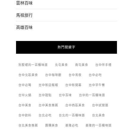
雲林百味
馬祖旅行
高雄百味
熱門關鍵字
別墅裡的一百種味道
北屯美食
南屯美食
台中伴手禮
台中北區美食
台中咖啡廳
台中宵夜
台中必吃
台中必喝
台中新店報報
台中新開幕
台中早午餐
台中火鍋
台中甜點
台中百味
台中的一百種味道
台中美食
台中美食推薦
台中西區美食
台中試營運
台中飲料
台北必吃
台北的一百種味道
台北美食
台北美食推薦
團購美食
基隆必吃
基隆的一百種味道