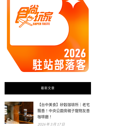
最新文章
【台中美食】矽穀珈琲所｜老宅
飄香！中央公園旁親子寵物友善
咖啡廳！
2026 年 3 月 17 日