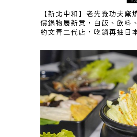
新
【新北中和】老先覺功夫窯
價鍋物展新意，白飯、飲料、
約文青二代店，吃鍋再抽日