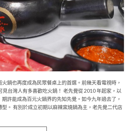
而火鍋也再度成為民眾餐桌上的首選。前幾天看電視時，
可見台灣人有多喜歡吃火鍋！ 老先覺從 2010 年起家，以
，期許能成為百元火鍋界的先知先覺。如今九年過去了，
轉型。 有別於成立初期以麻辣窯燒鍋為主，老先覺二代店