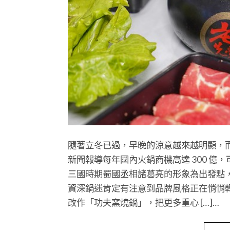
隨著立冬已過，早晚的涼意越來越明顯，
新聞報導每年國內火鍋商機高達 300 億，
三國時期蜀國丞相諸葛亮的形象為出發點
資深鍋迷肯定有注意到品牌風格正在悄悄
改作「功夫窯燒鍋」，把更多重心 […]…