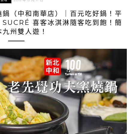
北百味
燒鍋（中和南華店）｜百元吃好鍋！平
SUCRÉ 喜客冰淇淋隨客吃到飽！簡
本九州雙人遊！