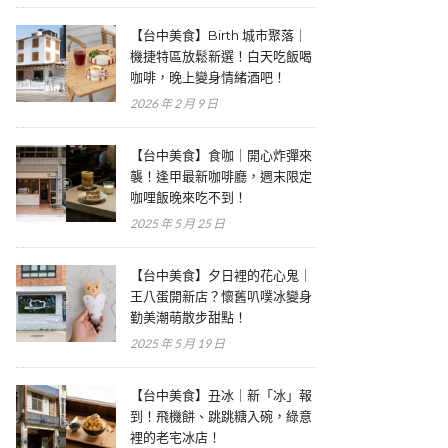
【台中美食】Birth 城市聚落｜
機捷特區放鬆新選！白天吃飯喝
咖啡，晚上變身情緒酒吧！
2026 年 2 月 9 日
【台中美食】食咖｜開心炸彈來
襲！逢甲最新咖啡廳，週末限定
咖哩飯晚來吃不到！
2025 年 5 月 25 日
【台中美食】夕日裡的花心鬼｜
王八蛋開新店？懷舊叭噗冰變身
勤美潮萌散步甜點！
2025 年 5 月 19 日
【台中美食】丑冰｜新「冰」報
到！飛機餅、跳跳糖入碗，綠意
裡的老宅冰店！