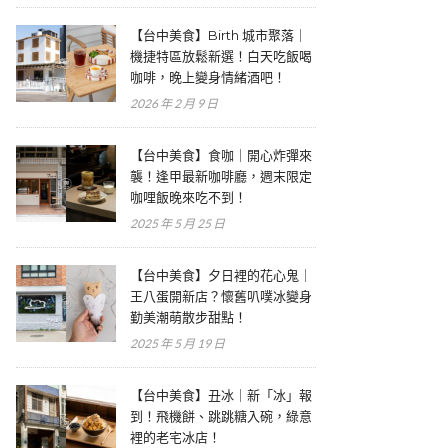
【台中美食】Birth 城市聚落｜
機捷特區放鬆新選！白天吃飯喝
咖啡，晚上變身情緒酒吧！
2026 年 2 月 9 日
【台中美食】食咖｜開心炸彈來
襲！逢甲最新咖啡廳，週末限定
咖哩飯晚來吃不到！
2025 年 5 月 25 日
【台中美食】夕日裡的花心鬼｜
王八蛋開新店？懷舊叭噗冰變身
勤美潮萌散步甜點！
2025 年 5 月 19 日
【台中美食】丑冰｜新「冰」報
到！飛機餅、跳跳糖入碗，綠意
裡的老宅冰店！