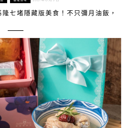
味道
基隆百味
基隆七堵隱藏版美食！不只彌月油飯，