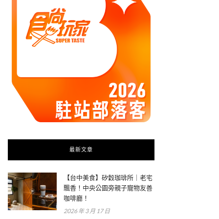
最新文章
【台中美食】矽穀珈琲所｜老宅
飄香！中央公園旁親子寵物友善
咖啡廳！
2026 年 3 月 17 日