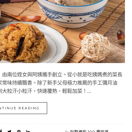
，由兩位姪女與阿姨攜手創立。從小就是吃姨媽煮的菜長
家常味持續飄香。除了新手父母極力推薦的手工彌月油
到大粒汗小粒汗，快速覆熱、輕鬆加菜！…
NTINUE READING
別墅裡的 100 種味道
By