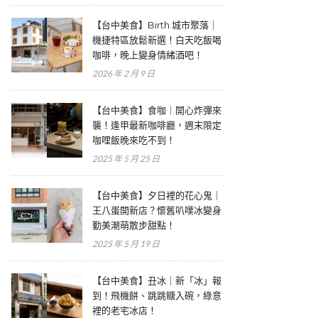
【台中美食】Birth 城市聚落｜
機捷特區放鬆新選！白天吃飯喝
咖啡，晚上變身情緒酒吧！
2026 年 2 月 9 日
【台中美食】食咖｜開心炸彈來
襲！逢甲最新咖啡廳，週末限定
咖哩飯晚來吃不到！
2025 年 5 月 25 日
【台中美食】夕日裡的花心鬼｜
王八蛋開新店？懷舊叭噗冰變身
勤美潮萌散步甜點！
2025 年 5 月 19 日
【台中美食】丑冰｜新「冰」報
到！飛機餅、跳跳糖入碗，綠意
裡的老宅冰店！