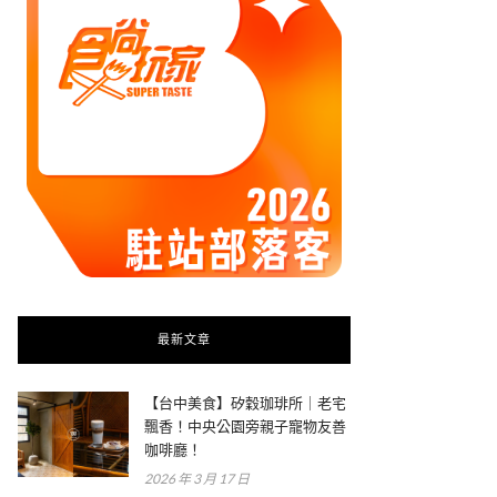
最新文章
【台中美食】矽穀珈琲所｜老宅
飄香！中央公園旁親子寵物友善
咖啡廳！
2026 年 3 月 17 日