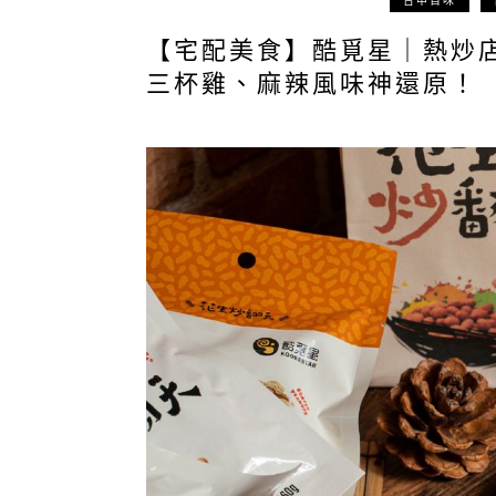
台中百味
【宅配美食】酷覓星｜熱炒
三杯雞、麻辣風味神還原！