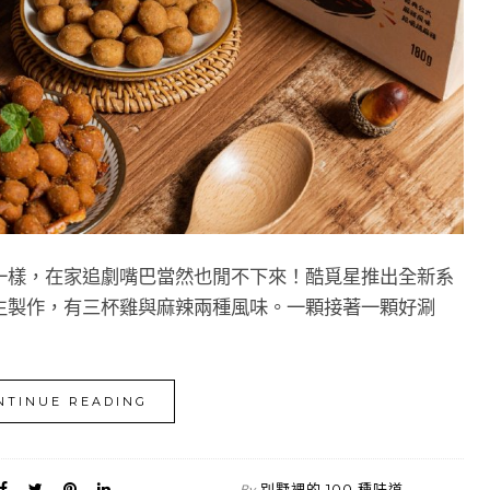
一樣，在家追劇嘴巴當然也閒不下來！酷覓星推出全新系
生製作，有三杯雞與麻辣兩種風味。一顆接著一顆好涮
NTINUE READING
別墅裡的 100 種味道
By