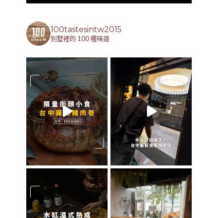
100tastesintw2015
別墅裡的 100 種味道