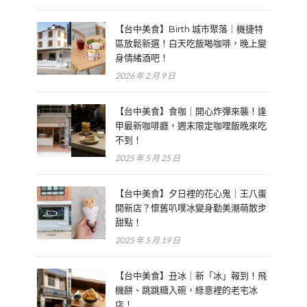
【台中美食】Birth 城市聚落｜機捷特
區放鬆新選！白天吃飯喝咖啡，晚上變
身情緒酒吧！
2026 年 2 月 9 日
【台中美食】食咖｜開心炸彈來襲！逢
甲最新咖啡廳，週末限定咖哩飯晚來吃
不到！
2025 年 5 月 25 日
【台中美食】夕日裡的花心鬼｜王八蛋
開新店？懷舊叭噗冰變身勤美潮萌散步
甜點！
2025 年 5 月 19 日
【台中美食】丑冰｜新「冰」報到！飛
機餅、跳跳糖入碗，綠意裡的老宅冰
店！