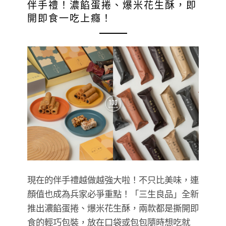
伴手禮！濃餡蛋捲、爆米花生酥，即
開即食一吃上癮！
現在的伴手禮越做越強大啦！不只比美味，連
顏值也成為兵家必爭重點！「三生良品」全新
推出濃餡蛋捲、爆米花生酥，兩款都是撕開即
食的輕巧包裝，放在口袋或包包隨時想吃就