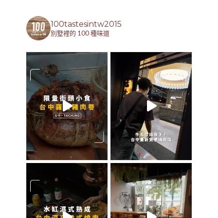
100tastesintw2015
別墅裡的 100 種味道