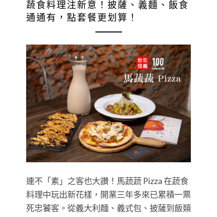
蔬食料理注新意！披薩、義麵、飯食
通通有，點套餐更划算！
連不「素」之客也大讚！馬蔬蔬 Pizza 在蔬食
料理中玩出新花樣，開業三年多來已累積一票
死忠饕客。從義大利麵、義式包、披薩到飯類