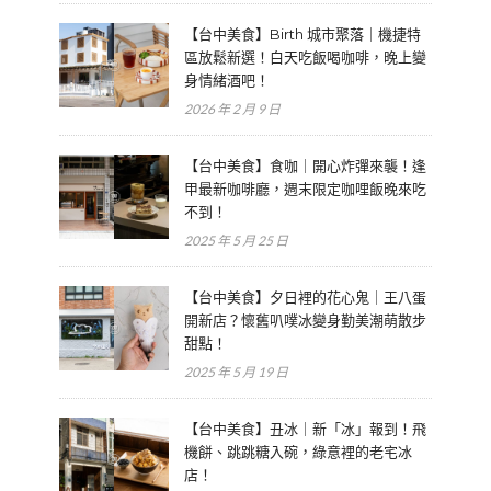
【台中美食】Birth 城市聚落｜機捷特
區放鬆新選！白天吃飯喝咖啡，晚上變
身情緒酒吧！
2026 年 2 月 9 日
【台中美食】食咖｜開心炸彈來襲！逢
甲最新咖啡廳，週末限定咖哩飯晚來吃
不到！
2025 年 5 月 25 日
【台中美食】夕日裡的花心鬼｜王八蛋
開新店？懷舊叭噗冰變身勤美潮萌散步
甜點！
2025 年 5 月 19 日
【台中美食】丑冰｜新「冰」報到！飛
機餅、跳跳糖入碗，綠意裡的老宅冰
店！