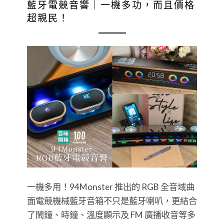
藍牙電競音響｜一機多功，而且價格
超親民！
一機多用！94Monster 推出的 RGB 全音域曲
面電競機械藍牙音箱不只是藍牙喇叭，更結合
了鬧鐘、時鐘、溫度顯示及 FM 廣播收音等多