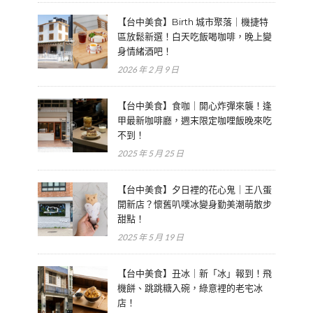
【台中美食】Birth 城市聚落｜機捷特
區放鬆新選！白天吃飯喝咖啡，晚上變
身情緒酒吧！
2026 年 2 月 9 日
【台中美食】食咖｜開心炸彈來襲！逢
甲最新咖啡廳，週末限定咖哩飯晚來吃
不到！
2025 年 5 月 25 日
【台中美食】夕日裡的花心鬼｜王八蛋
開新店？懷舊叭噗冰變身勤美潮萌散步
甜點！
2025 年 5 月 19 日
【台中美食】丑冰｜新「冰」報到！飛
機餅、跳跳糖入碗，綠意裡的老宅冰
店！