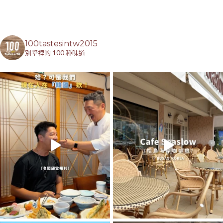
100tastesintw2015
別墅裡的 100 種味道