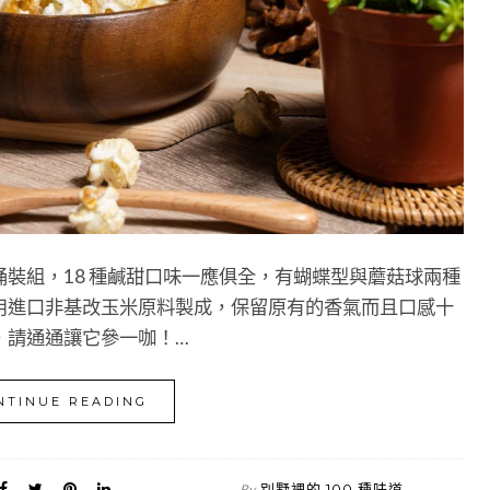
裝組，18 種鹹甜口味一應俱全，有蝴蝶型與蘑菇球兩種
用進口非基改玉米原料製成，保留原有的香氣而且口感十
，請通通讓它參一咖！…
NTINUE READING
別墅裡的 100 種味道
By