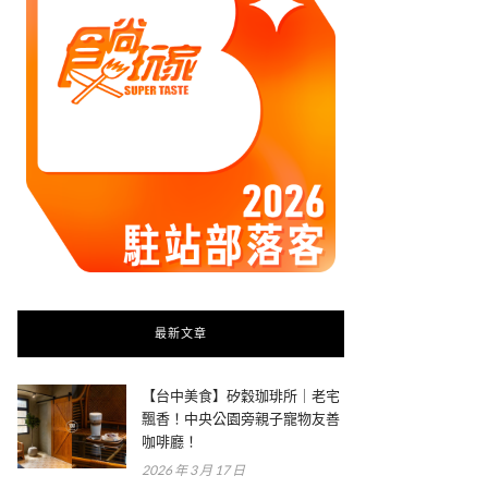
最新文章
【台中美食】矽穀珈琲所｜老宅
飄香！中央公園旁親子寵物友善
咖啡廳！
2026 年 3 月 17 日