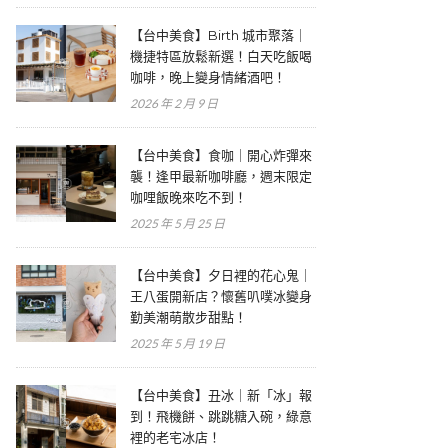
【台中美食】Birth 城市聚落｜
機捷特區放鬆新選！白天吃飯喝
咖啡，晚上變身情緒酒吧！
2026 年 2 月 9 日
【台中美食】食咖｜開心炸彈來
襲！逢甲最新咖啡廳，週末限定
咖哩飯晚來吃不到！
2025 年 5 月 25 日
【台中美食】夕日裡的花心鬼｜
王八蛋開新店？懷舊叭噗冰變身
勤美潮萌散步甜點！
2025 年 5 月 19 日
【台中美食】丑冰｜新「冰」報
到！飛機餅、跳跳糖入碗，綠意
裡的老宅冰店！