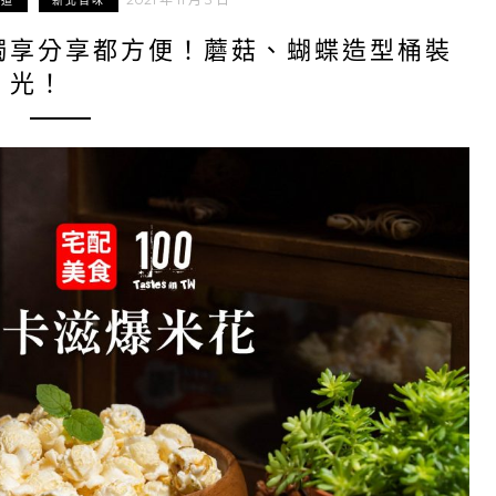
味道
新北百味
獨享分享都方便！蘑菇、蝴蝶造型桶裝
」光！