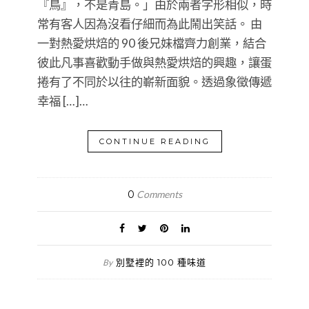
『鳥』，不是青島。」由於兩者字形相似，時
常有客人因為沒看仔細而為此鬧出笑話。 由
一對熱愛烘焙的 90 後兄妹檔齊力創業，結合
彼此凡事喜歡動手做與熱愛烘焙的興趣，讓蛋
捲有了不同於以往的嶄新面貌。透過象徵傳遞
幸福 […]…
CONTINUE READING
0
Comments
別墅裡的 100 種味道
By