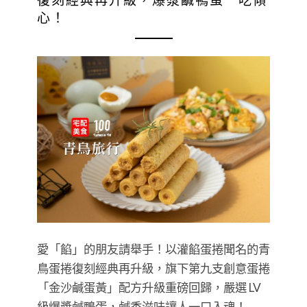
復刻經典再升級，爆漿鹹鴨蛋一吃傾
心！
愛「餡」的朋友請舉手！以灌餡蛋捲聞名的青
鳥蛋捲復刻經典再升級，旗下第九支創意蛋捲
「金沙鹹蛋黃」配方升級重磅回歸，嚴選 LV
級爆漿鹹鴨蛋，鹹香滋味讓人一口入魂！…