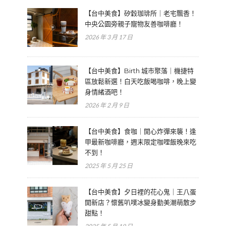
【台中美食】矽穀珈琲所｜老宅飄香！
中央公園旁親子寵物友善咖啡廳！
2026 年 3 月 17 日
【台中美食】Birth 城市聚落｜機捷特
區放鬆新選！白天吃飯喝咖啡，晚上變
身情緒酒吧！
2026 年 2 月 9 日
【台中美食】食咖｜開心炸彈來襲！逢
甲最新咖啡廳，週末限定咖哩飯晚來吃
不到！
2025 年 5 月 25 日
【台中美食】夕日裡的花心鬼｜王八蛋
開新店？懷舊叭噗冰變身勤美潮萌散步
甜點！