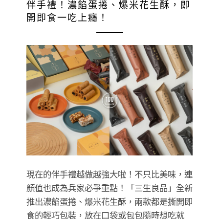
伴手禮！濃餡蛋捲、爆米花生酥，即
開即食一吃上癮！
現在的伴手禮越做越強大啦！不只比美味，連
顏值也成為兵家必爭重點！「三生良品」全新
推出濃餡蛋捲、爆米花生酥，兩款都是撕開即
食的輕巧包裝，放在口袋或包包隨時想吃就