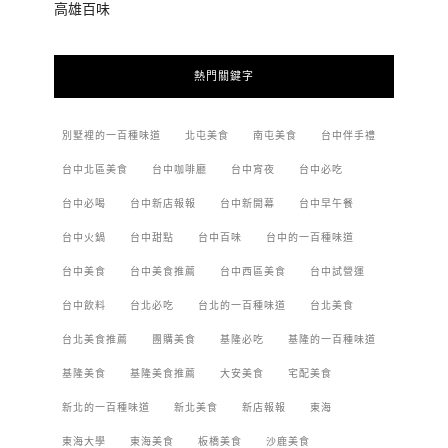
高雄百味
熱門關鍵字
別墅裡的一百種味道
北屯美食
南屯美食
台中伴手禮
台中北區美食
台中咖啡廳
台中宵夜
台中必吃
台中必喝
台中新店報報
台中新開幕
台中早午餐
台中火鍋
台中甜點
台中百味
台中的一百種味道
台中美食
台中美食推薦
台中西區美食
台中試營運
台中飲料
台北必吃
台北的一百種味道
台北美食
台北美食推薦
團購美食
基隆必吃
基隆的一百種味道
基隆美食
基隆美食推薦
大安美食
宅配美食
新北的一百種味道
新北美食
新店報報
東海
東海大學
東海美食
板橋美食
沙鹿美食