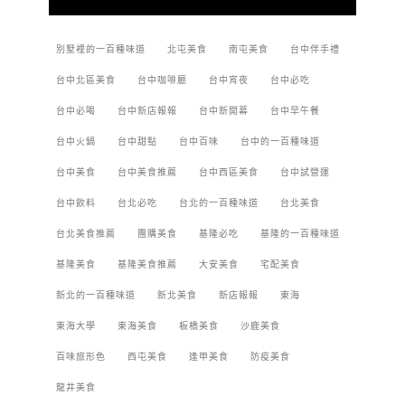
別墅裡的一百種味道
北屯美食
南屯美食
台中伴手禮
台中北區美食
台中咖啡廳
台中宵夜
台中必吃
台中必喝
台中新店報報
台中新開幕
台中早午餐
台中火鍋
台中甜點
台中百味
台中的一百種味道
台中美食
台中美食推薦
台中西區美食
台中試營運
台中飲料
台北必吃
台北的一百種味道
台北美食
台北美食推薦
團購美食
基隆必吃
基隆的一百種味道
基隆美食
基隆美食推薦
大安美食
宅配美食
新北的一百種味道
新北美食
新店報報
東海
東海大學
東海美食
板橋美食
沙鹿美食
百味旅形色
西屯美食
逢甲美食
防疫美食
龍井美食