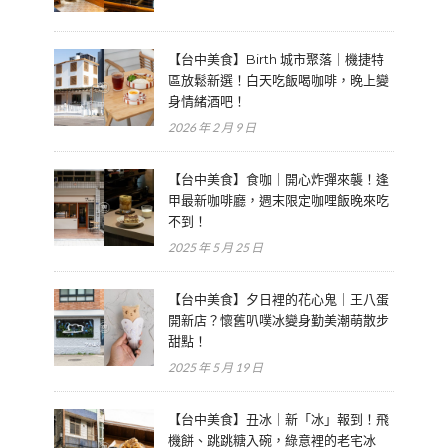
【台中美食】Birth 城市聚落｜機捷特
區放鬆新選！白天吃飯喝咖啡，晚上變
身情緒酒吧！
2026 年 2 月 9 日
【台中美食】食咖｜開心炸彈來襲！逢
甲最新咖啡廳，週末限定咖哩飯晚來吃
不到！
2025 年 5 月 25 日
【台中美食】夕日裡的花心鬼｜王八蛋
開新店？懷舊叭噗冰變身勤美潮萌散步
甜點！
2025 年 5 月 19 日
【台中美食】丑冰｜新「冰」報到！飛
機餅、跳跳糖入碗，綠意裡的老宅冰