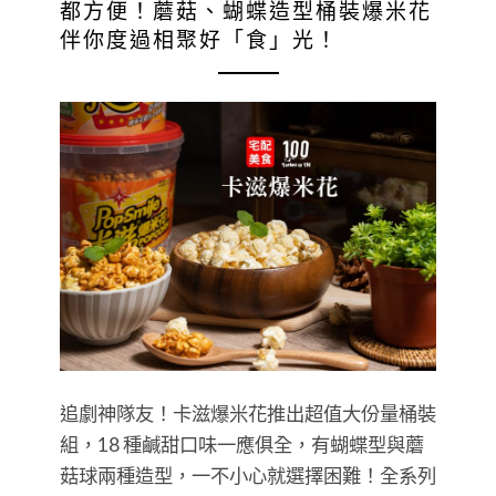
都方便！蘑菇、蝴蝶造型桶裝爆米花
伴你度過相聚好「食」光！
追劇神隊友！卡滋爆米花推出超值大份量桶裝
組，18 種鹹甜口味一應俱全，有蝴蝶型與蘑
菇球兩種造型，一不小心就選擇困難！全系列