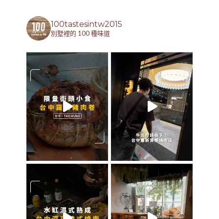
100tastesintw2015
別墅裡的 100 種味道