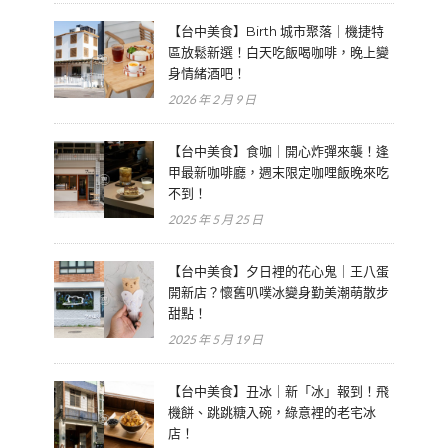
【台中美食】Birth 城市聚落｜機捷特
區放鬆新選！白天吃飯喝咖啡，晚上變
身情緒酒吧！
2026 年 2 月 9 日
【台中美食】食咖｜開心炸彈來襲！逢
甲最新咖啡廳，週末限定咖哩飯晚來吃
不到！
2025 年 5 月 25 日
【台中美食】夕日裡的花心鬼｜王八蛋
開新店？懷舊叭噗冰變身勤美潮萌散步
甜點！
2025 年 5 月 19 日
【台中美食】丑冰｜新「冰」報到！飛
機餅、跳跳糖入碗，綠意裡的老宅冰
店！