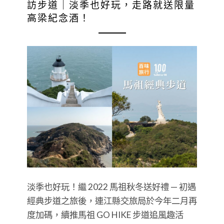
訪步道｜淡季也好玩，走路就送限量
高梁紀念酒！
淡季也好玩！繼 2022 馬祖秋冬送好禮 — 初遇
經典步道之旅後，連江縣交旅局於今年二月再
度加碼，續推馬祖 GO HIKE 步道追風趣活