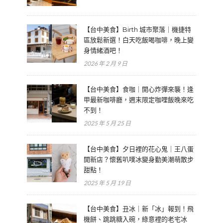
【台中美食】Birth 城市聚落｜機捷特
區放鬆新選！白天吃飯喝咖啡，晚上變
身情緒酒吧！
2026 年 2 月 9 日
【台中美食】食咖｜開心炸彈來襲！逢
甲最新咖啡廳，週末限定咖哩飯晚來吃
不到！
2025 年 5 月 25 日
【台中美食】夕日裡的花心鬼｜王八蛋
開新店？懷舊叭噗冰變身勤美潮萌散步
甜點！
2025 年 5 月 19 日
【台中美食】丑冰｜新「冰」報到！飛
機餅、跳跳糖入碗，綠意裡的老宅冰