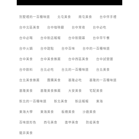
別墅裡的一百種味道
北屯美食
南屯美食
台中伴手禮
台中北區美食
台中咖啡廳
台中宵夜
台中必吃
台中必喝
台中新店報報
台中新開幕
台中早午餐
台中火鍋
台中甜點
台中百味
台中的一百種味道
台中美食
台中美食推薦
台中西區美食
台中試營運
台中飲料
台北必吃
台北的一百種味道
台北美食
台北美食推薦
團購美食
基隆必吃
基隆的一百種味道
基隆美食
基隆美食推薦
大安美食
宅配美食
新北的一百種味道
新北美食
新店報報
東海
東海大學
東海美食
板橋美食
沙鹿美食
百味旅形色
西屯美食
逢甲美食
防疫美食
龍井美食