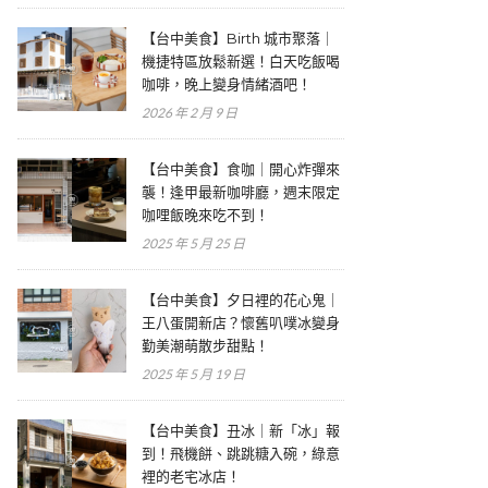
【台中美食】Birth 城市聚落｜
機捷特區放鬆新選！白天吃飯喝
咖啡，晚上變身情緒酒吧！
2026 年 2 月 9 日
【台中美食】食咖｜開心炸彈來
襲！逢甲最新咖啡廳，週末限定
咖哩飯晚來吃不到！
2025 年 5 月 25 日
【台中美食】夕日裡的花心鬼｜
王八蛋開新店？懷舊叭噗冰變身
勤美潮萌散步甜點！
2025 年 5 月 19 日
【台中美食】丑冰｜新「冰」報
到！飛機餅、跳跳糖入碗，綠意
裡的老宅冰店！