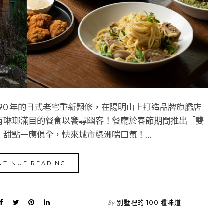
́ 將逾 90 年的日式老宅重新翻修，在陽明山上打造品牌旗艦店
有琳瑯滿目的餐食以饗尋幽客！餐廳於春節期間推出「雙
、甜點一應俱全，快來城市綠洲喘口氣！…
NTINUE READING
別墅裡的 100 種味道
By