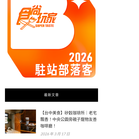
最新文章
【台中美食】矽穀珈琲所｜老宅
飄香！中央公園旁親子寵物友善
咖啡廳！
2026 年 3 月 17 日