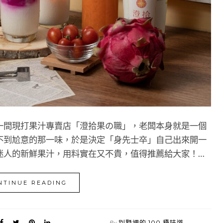
一間現打果汁專賣店「澄拾果の職」，老闆本身就是一個
不到尬意的那一味，於是決定「身先士卒」自己出來開一
迷人的新鮮果汁，用料實在又不貴，值得推薦給大家！…
NTINUE READING
別墅裡的 100 種味道
By