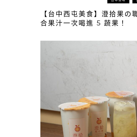
台中百味
【台中西屯美食】澄拾果の
合果汁一次喝進 5 蔬果！