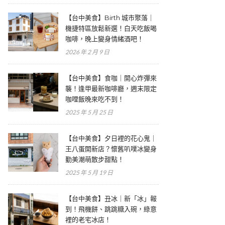
【台中美食】Birth 城市聚落｜
機捷特區放鬆新選！白天吃飯喝
咖啡，晚上變身情緒酒吧！
2026 年 2 月 9 日
【台中美食】食咖｜開心炸彈來
襲！逢甲最新咖啡廳，週末限定
咖哩飯晚來吃不到！
2025 年 5 月 25 日
【台中美食】夕日裡的花心鬼｜
王八蛋開新店？懷舊叭噗冰變身
勤美潮萌散步甜點！
2025 年 5 月 19 日
【台中美食】丑冰｜新「冰」報
到！飛機餅、跳跳糖入碗，綠意
裡的老宅冰店！