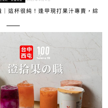
台灣的一百種味道
職｜這杯很純！逢甲現打果汁專賣，綜