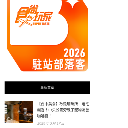
最新文章
【台中美食】矽穀珈琲所｜老宅
飄香！中央公園旁親子寵物友善
咖啡廳！
2026 年 3 月 17 日