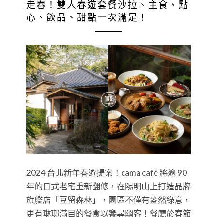
走春！雙人春遊套餐沙拉、主食、點
心、飲品、甜點一次滿足！
2024 台北新年春遊提案！cama café 將逾 90
年的日式老宅重新翻修，在陽明山上打造品牌
旗艦店「豆留森林」，園區不僅有盎然綠意，
更有琳瑯滿目的餐食以饗尋幽客！餐廳於春節