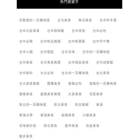
熱門關鍵字
別墅裡的一百種味道
北屯美食
南屯美食
台中伴手禮
台中北區美食
台中咖啡廳
台中宵夜
台中必吃
台中必喝
台中新店報報
台中新開幕
台中早午餐
台中火鍋
台中甜點
台中百味
台中的一百種味道
台中美食
台中美食推薦
台中西區美食
台中試營運
台中飲料
台北必吃
台北的一百種味道
台北美食
台北美食推薦
團購美食
基隆必吃
基隆的一百種味道
基隆美食
基隆美食推薦
大安美食
宅配美食
新北的一百種味道
新北美食
新店報報
東海
東海大學
東海美食
板橋美食
沙鹿美食
百味旅形色
西屯美食
逢甲美食
防疫美食
龍井美食