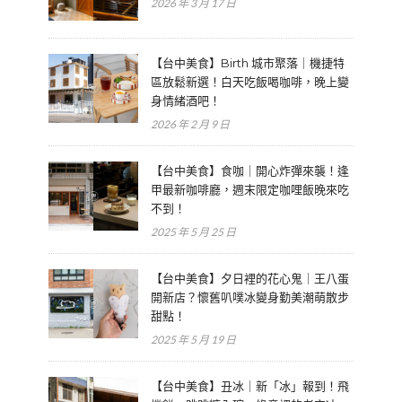
2026 年 3 月 17 日
【台中美食】Birth 城市聚落｜機捷特
區放鬆新選！白天吃飯喝咖啡，晚上變
身情緒酒吧！
2026 年 2 月 9 日
【台中美食】食咖｜開心炸彈來襲！逢
甲最新咖啡廳，週末限定咖哩飯晚來吃
不到！
2025 年 5 月 25 日
【台中美食】夕日裡的花心鬼｜王八蛋
開新店？懷舊叭噗冰變身勤美潮萌散步
甜點！
2025 年 5 月 19 日
【台中美食】丑冰｜新「冰」報到！飛