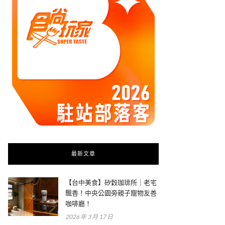
最新文章
【台中美食】矽穀珈琲所｜老宅
飄香！中央公園旁親子寵物友善
咖啡廳！
2026 年 3 月 17 日