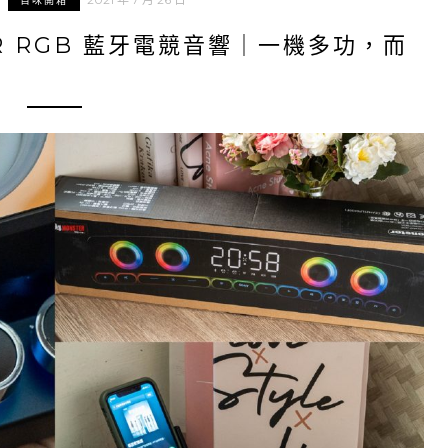
百味開箱
R RGB 藍牙電競音響｜一機多功，而