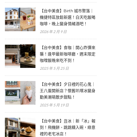
【台中美食】Birth 城市聚落｜
機捷特區放鬆新選！白天吃飯喝
咖啡，晚上變身情緒酒吧！
2026 年 2 月 9 日
【台中美食】食咖｜開心炸彈來
襲！逢甲最新咖啡廳，週末限定
咖哩飯晚來吃不到！
2025 年 5 月 25 日
【台中美食】夕日裡的花心鬼｜
王八蛋開新店？懷舊叭噗冰變身
勤美潮萌散步甜點！
2025 年 5 月 19 日
【台中美食】丑冰｜新「冰」報
到！飛機餅、跳跳糖入碗，綠意
裡的老宅冰店！