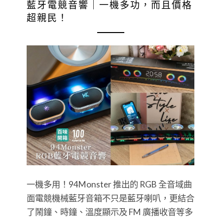
藍牙電競音響｜一機多功，而且價格
超親民！
一機多用！94Monster 推出的 RGB 全音域曲
面電競機械藍牙音箱不只是藍牙喇叭，更結合
了鬧鐘、時鐘、溫度顯示及 FM 廣播收音等多