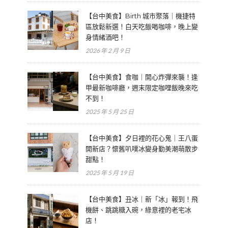
【台中美食】Birth 城市聚落｜機捷特
區放鬆新選！白天吃飯喝咖啡，晚上變
身情緒酒吧！
2026 年 2 月 9 日
【台中美食】食咖｜開心炸彈來襲！逢
甲最新咖啡廳，週末限定咖哩飯晚來吃
不到！
2025 年 5 月 25 日
【台中美食】夕日裡的花心鬼｜王八蛋
開新店？懷舊叭噗冰變身勤美潮萌散步
甜點！
2025 年 5 月 19 日
【台中美食】丑冰｜新「冰」報到！飛
機餅、跳跳糖入碗，綠意裡的老宅冰
店！