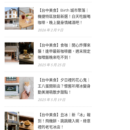
【台中美食】Birth 城市聚落｜
機捷特區放鬆新選！白天吃飯喝
咖啡，晚上變身情緒酒吧！
2026 年 2 月 9 日
【台中美食】食咖｜開心炸彈來
襲！逢甲最新咖啡廳，週末限定
咖哩飯晚來吃不到！
2025 年 5 月 25 日
【台中美食】夕日裡的花心鬼｜
王八蛋開新店？懷舊叭噗冰變身
勤美潮萌散步甜點！
2025 年 5 月 19 日
【台中美食】丑冰｜新「冰」報
到！飛機餅、跳跳糖入碗，綠意
裡的老宅冰店！