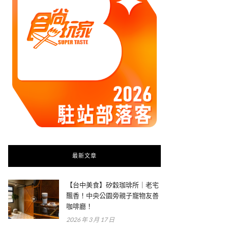
最新文章
【台中美食】矽穀珈琲所｜老宅
飄香！中央公園旁親子寵物友善
咖啡廳！
2026 年 3 月 17 日