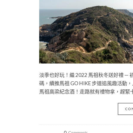
淡季也好玩！繼 2022 馬祖秋冬送好禮
碼，續推馬祖 GO HIKE 步道追風趣
馬祖高梁紀念酒！走路就有禮物拿，趕緊
CO
0
Comments