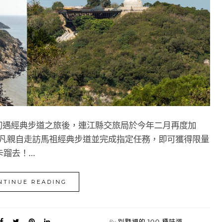
 — 初遇經典步道之旅後，連江縣交旅局於今年二月再度加
活動，凡親自走訪馬祖經典步道並完成指定任務，即可獲得限量
卡蹓去！…
NTINUE READING
別墅裡的 100 種味道
By