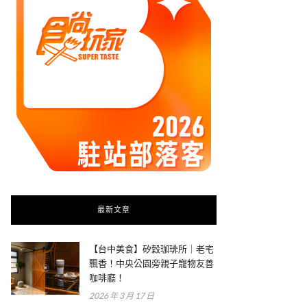
最新文章
【台中美食】矽穀珈琲所｜老宅
飄香！中央公園旁親子寵物友善
咖啡廳！
2026 年 3 月 17 日