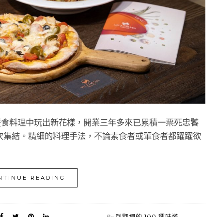
 在蔬食料理中玩出新花樣，開業三年多來已累積一票死忠饕
次集結。精細的料理手法，不論素食者或葷食者都躍躍欲
NTINUE READING
別墅裡的 100 種味道
By