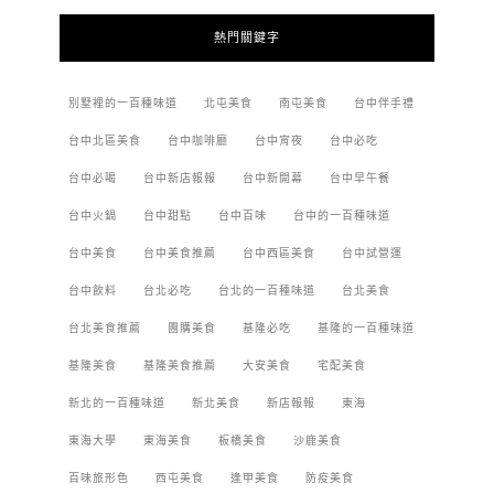
熱門關鍵字
別墅裡的一百種味道
北屯美食
南屯美食
台中伴手禮
台中北區美食
台中咖啡廳
台中宵夜
台中必吃
台中必喝
台中新店報報
台中新開幕
台中早午餐
台中火鍋
台中甜點
台中百味
台中的一百種味道
台中美食
台中美食推薦
台中西區美食
台中試營運
台中飲料
台北必吃
台北的一百種味道
台北美食
台北美食推薦
團購美食
基隆必吃
基隆的一百種味道
基隆美食
基隆美食推薦
大安美食
宅配美食
新北的一百種味道
新北美食
新店報報
東海
東海大學
東海美食
板橋美食
沙鹿美食
百味旅形色
西屯美食
逢甲美食
防疫美食