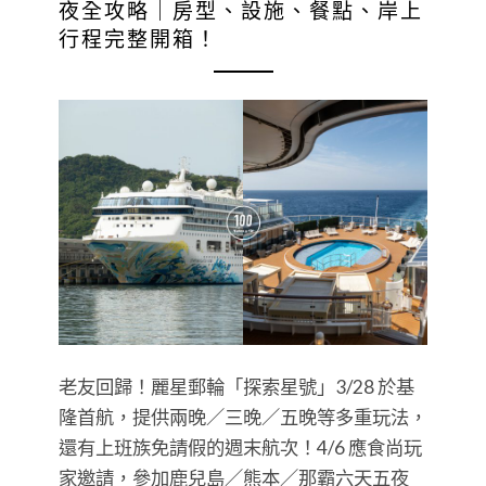
夜全攻略｜房型、設施、餐點、岸上
行程完整開箱！
老友回歸！麗星郵輪「探索星號」3/28 於基
隆首航，提供兩晚／三晚／五晚等多重玩法，
還有上班族免請假的週末航次！4/6 應食尚玩
家邀請，參加鹿兒島／熊本／那霸六天五夜