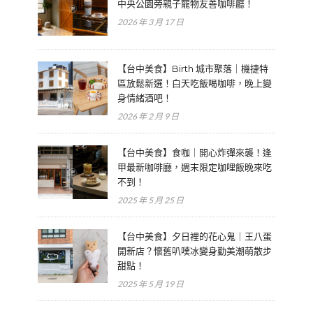
中央公園旁親子寵物友善咖啡廳！
2026 年 3 月 17 日
【台中美食】Birth 城市聚落｜機捷特
區放鬆新選！白天吃飯喝咖啡，晚上變
身情緒酒吧！
2026 年 2 月 9 日
【台中美食】食咖｜開心炸彈來襲！逢
甲最新咖啡廳，週末限定咖哩飯晚來吃
不到！
2025 年 5 月 25 日
【台中美食】夕日裡的花心鬼｜王八蛋
開新店？懷舊叭噗冰變身勤美潮萌散步
甜點！
2025 年 5 月 19 日