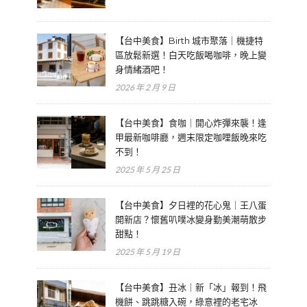
【台中美食】Birth 城市聚落｜機捷特
區放鬆新選！白天吃飯喝咖啡，晚上變
身情緒酒吧！
2026 年 2 月 9 日
【台中美食】食咖｜開心炸彈來襲！逢
甲最新咖啡廳，週末限定咖哩飯晚來吃
不到！
2025 年 5 月 25 日
【台中美食】夕日裡的花心鬼｜王八蛋
開新店？懷舊叭噗冰變身勤美潮萌散步
甜點！
2025 年 5 月 19 日
【台中美食】丑冰｜新「冰」報到！飛
機餅、跳跳糖入碗，綠意裡的老宅冰