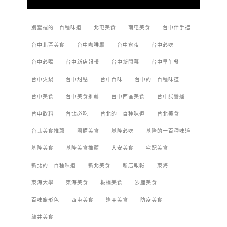
別墅裡的一百種味道
北屯美食
南屯美食
台中伴手禮
台中北區美食
台中咖啡廳
台中宵夜
台中必吃
台中必喝
台中新店報報
台中新開幕
台中早午餐
台中火鍋
台中甜點
台中百味
台中的一百種味道
台中美食
台中美食推薦
台中西區美食
台中試營運
台中飲料
台北必吃
台北的一百種味道
台北美食
台北美食推薦
團購美食
基隆必吃
基隆的一百種味道
基隆美食
基隆美食推薦
大安美食
宅配美食
新北的一百種味道
新北美食
新店報報
東海
東海大學
東海美食
板橋美食
沙鹿美食
百味旅形色
西屯美食
逢甲美食
防疫美食
龍井美食