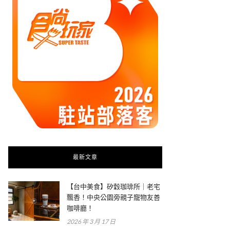
最新文章
【台中美食】矽穀珈琲所｜老宅
飄香！中央公園旁親子寵物友善
咖啡廳！
2026 年 3 月 17 日