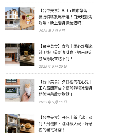
【台中美食】Birth 城市聚落｜
機捷特區放鬆新選！白天吃飯喝
咖啡，晚上變身情緒酒吧！
2026 年 2 月 9 日
【台中美食】食咖｜開心炸彈來
襲！逢甲最新咖啡廳，週末限定
咖哩飯晚來吃不到！
2025 年 5 月 25 日
【台中美食】夕日裡的花心鬼｜
王八蛋開新店？懷舊叭噗冰變身
勤美潮萌散步甜點！
2025 年 5 月 19 日
【台中美食】丑冰｜新「冰」報
到！飛機餅、跳跳糖入碗，綠意
裡的老宅冰店！