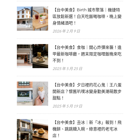
【台中美食】Birth 城市聚落｜機捷特
區放鬆新選！白天吃飯喝咖啡，晚上變
身情緒酒吧！
2026 年 2 月 9 日
【台中美食】食咖｜開心炸彈來襲！逢
甲最新咖啡廳，週末限定咖哩飯晚來吃
不到！
2025 年 5 月 25 日
【台中美食】夕日裡的花心鬼｜王八蛋
開新店？懷舊叭噗冰變身勤美潮萌散步
甜點！
2025 年 5 月 19 日
【台中美食】丑冰｜新「冰」報到！飛
機餅、跳跳糖入碗，綠意裡的老宅冰
店！