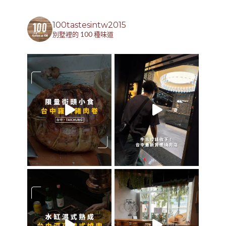
100tastesintw2015
別墅裡的 100 種味道