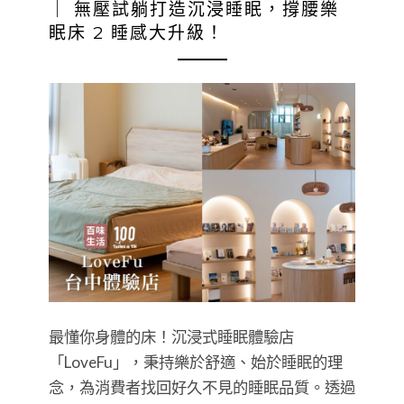
｜ 無壓試躺打造沉浸睡眠，撐腰樂
眠床 2 睡感大升級！
最懂你身體的床！沉浸式睡眠體驗店
「LoveFu」，秉持樂於舒適、始於睡眠的理
念，為消費者找回好久不見的睡眠品質。透過