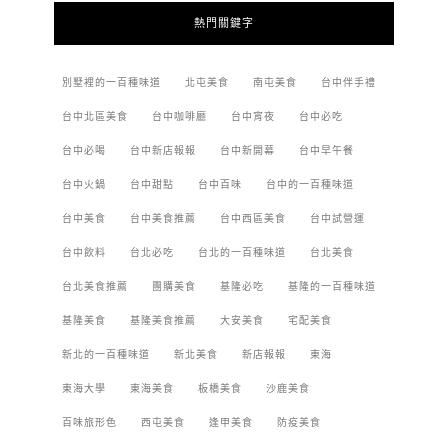
熱門關鍵字
別墅裡的一百種味道
北屯美食
南屯美食
台中伴手禮
台中北區美食
台中咖啡廳
台中宵夜
台中必吃
台中必喝
台中新店報報
台中新開幕
台中早午餐
台中火鍋
台中甜點
台中百味
台中的一百種味道
台中美食
台中美食推薦
台中西區美食
台中試營運
台中飲料
台北必吃
台北的一百種味道
台北美食
台北美食推薦
團購美食
基隆必吃
基隆的一百種味道
基隆美食
基隆美食推薦
大安美食
宅配美食
新北的一百種味道
新北美食
新店報報
東海
東海大學
東海美食
板橋美食
沙鹿美食
百味旅形色
西屯美食
逢甲美食
防疫美食