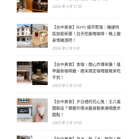
2026 年 3 月 17 日
【台中美食】Birth 城市聚落｜機捷特
區放鬆新選！白天吃飯喝咖啡，晚上變
身情緒酒吧！
2026 年 2 月 9 日
【台中美食】食咖｜開心炸彈來襲！逢
甲最新咖啡廳，週末限定咖哩飯晚來吃
不到！
2025 年 5 月 25 日
【台中美食】夕日裡的花心鬼｜王八蛋
開新店？懷舊叭噗冰變身勤美潮萌散步
甜點！
2025 年 5 月 19 日
【台中美食】丑冰｜新「冰」報到！飛