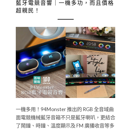
藍牙電競音響｜一機多功，而且價格
超親民！
一機多用！94Monster 推出的 RGB 全音域曲
面電競機械藍牙音箱不只是藍牙喇叭，更結合
了鬧鐘、時鐘、溫度顯示及 FM 廣播收音等多