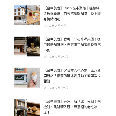
【台中美食】Birth 城市聚落｜機捷特
區放鬆新選！白天吃飯喝咖啡，晚上變
身情緒酒吧！
2026 年 2 月 9 日
【台中美食】食咖｜開心炸彈來襲！逢
甲最新咖啡廳，週末限定咖哩飯晚來吃
不到！
2025 年 5 月 25 日
【台中美食】夕日裡的花心鬼｜王八蛋
開新店？懷舊叭噗冰變身勤美潮萌散步
甜點！
2025 年 5 月 19 日
【台中美食】丑冰｜新「冰」報到！飛
機餅、跳跳糖入碗，綠意裡的老宅冰
店！