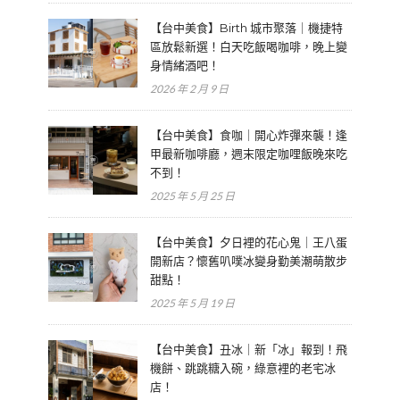
【台中美食】Birth 城市聚落｜機捷特
區放鬆新選！白天吃飯喝咖啡，晚上變
身情緒酒吧！
2026 年 2 月 9 日
【台中美食】食咖｜開心炸彈來襲！逢
甲最新咖啡廳，週末限定咖哩飯晚來吃
不到！
2025 年 5 月 25 日
【台中美食】夕日裡的花心鬼｜王八蛋
開新店？懷舊叭噗冰變身勤美潮萌散步
甜點！
2025 年 5 月 19 日
【台中美食】丑冰｜新「冰」報到！飛
機餅、跳跳糖入碗，綠意裡的老宅冰
店！