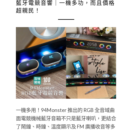
藍牙電競音響｜一機多功，而且價格
超親民！
一機多用！94Monster 推出的 RGB 全音域曲
面電競機械藍牙音箱不只是藍牙喇叭，更結合
了鬧鐘、時鐘、溫度顯示及 FM 廣播收音等多