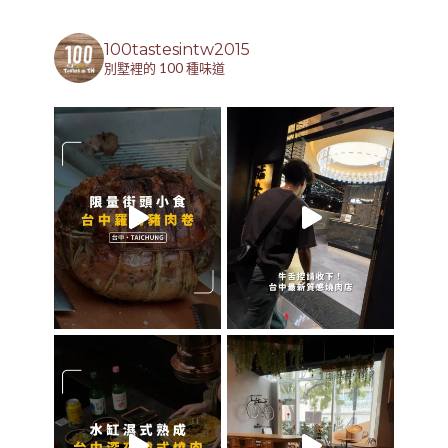
100tastesintw2015
別墅裡的 100 種味道