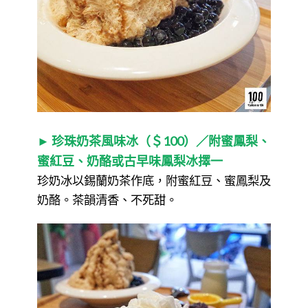
► 珍珠奶茶風味冰（＄100）／附蜜鳳梨、
蜜紅豆、奶酪或古早味鳳梨冰擇一
珍奶冰以錫蘭奶茶作底，附蜜紅豆、蜜鳳梨及
奶酪。茶韻清香、不死甜。