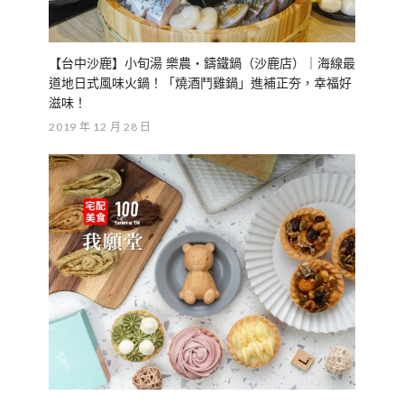
【台中沙鹿】小旬湯 樂農・鑄鐵鍋（沙鹿店）｜海線最
道地日式風味火鍋！「燒酒鬥雞鍋」進補正夯，幸福好
滋味！
2019 年 12 月 28 日