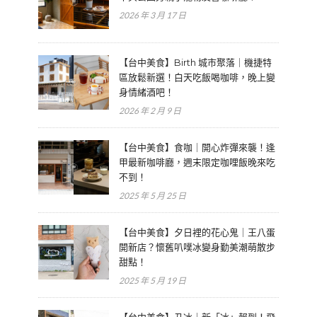
2026 年 3 月 17 日
【台中美食】Birth 城市聚落｜機捷特
區放鬆新選！白天吃飯喝咖啡，晚上變
身情緒酒吧！
2026 年 2 月 9 日
【台中美食】食咖｜開心炸彈來襲！逢
甲最新咖啡廳，週末限定咖哩飯晚來吃
不到！
2025 年 5 月 25 日
【台中美食】夕日裡的花心鬼｜王八蛋
開新店？懷舊叭噗冰變身勤美潮萌散步
甜點！
2025 年 5 月 19 日