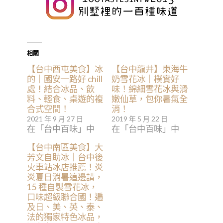
相關
【台中西屯美食】冰
【台中龍井】東海牛
的｜國安一路好 chill
奶雪花冰｜樸實好
處！結合冰品、飲
味！綿細雪花冰與滑
料、輕食、桌遊的複
嫩仙草，包你暑氣全
合式空間！
消！
2021 年 9 月 27 日
2019 年 5 月 22 日
在「台中百味」中
在「台中百味」中
【台中南區美食】大
芳文自助冰｜台中後
火車站冰店推薦！炎
炎夏日消暑這邊請，
15 種自製雪花冰，
口味超級聯合國！遍
及日、美、英、泰、
法的獨家特色冰品，