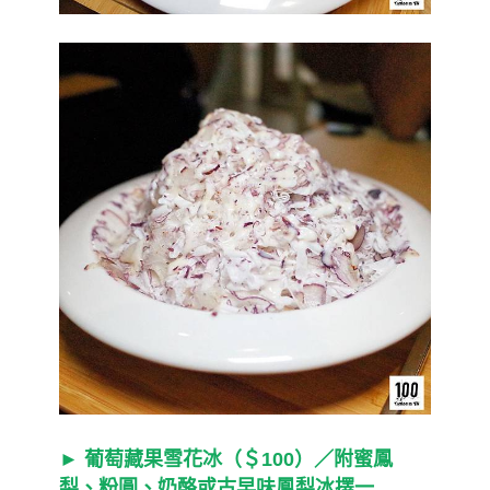
► 葡萄藏果雪花冰（＄100）／附蜜鳳
梨、粉圓、奶酪或古早味鳳梨冰擇一