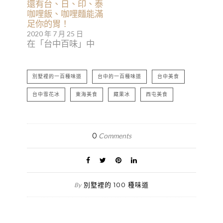
還有台、日、印、泰
咖哩飯、咖哩麵能滿
足你的胃！
2020 年 7 月 25 日
在「台中百味」中
別墅裡的一百種味道
台中的一百種味道
台中美食
台中雪花冰
東海美食
藏果冰
西屯美食
0
Comments
別墅裡的 100 種味道
By