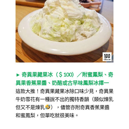
► 奇異果藏果冰（＄100）／附蜜鳳梨、奇
異果香蕉果醬、奶酪或古早味鳳梨冰擇一
這款大推！奇異果藏果冰除口味少見，奇異果
牛奶雪花有一種說不出的獨特香韻（類似煉乳
但又不是煉乳
），儘管亦附奇異香蕉果醬
和蜜鳳梨，但單吃就很美味。