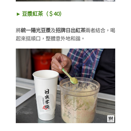
► 豆漿紅茶（＄40）
將
統一陽光豆漿
及
招牌日出紅茶
兩者結合，喝
起來挺順口，整體意外地和諧。