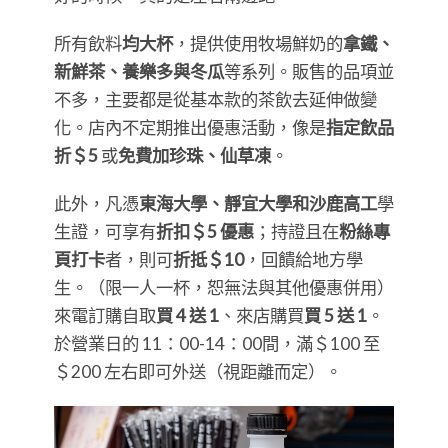
所有飲料
均大杯
，提供使用牧場鮮奶的
拿鐵、
新鮮茶、養樂多與冬瓜
等系列。販售的品項並
不多，主要都是從基本款的茶飲去延伸做變
化。店內不定期推出優惠活動，像是
指定飲品
折＄5
或
免費加珍珠、仙草凍
。
此外，凡憑
東海大學、靜宜大學和沙鹿高工
學
生證，可享有
折扣＄5 優惠
；持證且在
粉絲專
頁打卡
者，則可
折抵＄10
，回饋給地方學
生。（限一人一杯，恕無法與其他優惠併用）
來電訂購自取
買 4 送 1
、來店購買
買 5 送 1
。
於營業日的 11：00-14：00間，滿＄100 至
＄200 左右即可外送（視距離而定）。