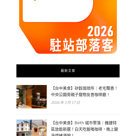
最新文章
【台中美食】矽穀珈琲所｜老宅飄香！
中央公園旁親子寵物友善咖啡廳！
2026 年 3 月 17 日
【台中美食】Birth 城市聚落｜機捷特
區放鬆新選！白天吃飯喝咖啡，晚上變
身情緒酒吧！