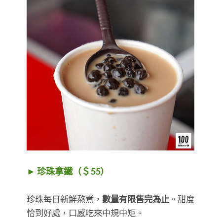
► 珍珠拿鐵（＄55）
珍珠每日新鮮熬煮，
數量有限售完為止
。甜度
恰到好處，口感吃來中規中矩。