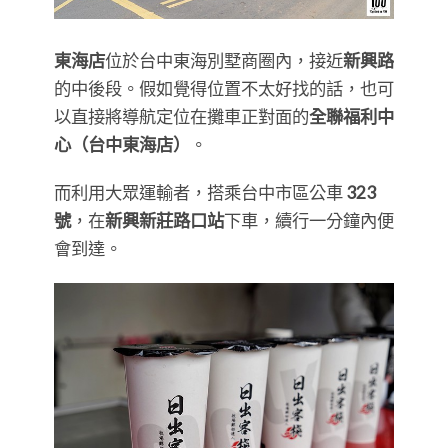
東海店
位於台中東海別墅商圈內，接近
新興路
的中後段。假如覺得位置不太好找的話，也可
以直接將導航定位在攤車正對面的
全聯福利中
心（台中東海店）
。
而利用大眾運輸者，搭乘台中市區公車
323
號
，在
新興新莊路口站
下車，續行一分鐘內便
會到達。