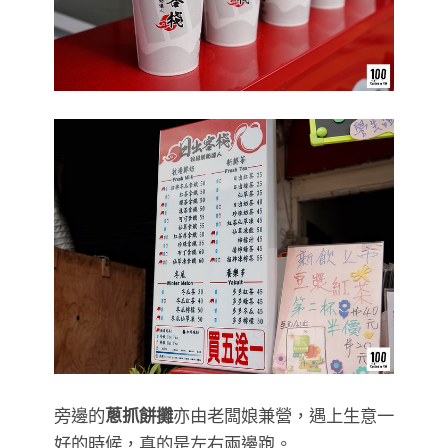
旁邊的
蔥抓餅攤
亦由老闆娘兼營，遇上生意一
好的時候，真的是左右兩邊跑。