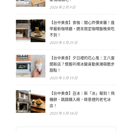
2026 年 2 月 9 日
【台中美食】食咖｜開心炸彈來襲！逢
甲最新咖啡廳，週末限定咖哩飯晚來吃
不到！
2025 年 5 月 25 日
【台中美食】夕日裡的花心鬼｜王八蛋
開新店？懷舊叭噗冰變身勤美潮萌散步
甜點！
2025 年 5 月 19 日
【台中美食】丑冰｜新「冰」報到！飛
機餅、跳跳糖入碗，綠意裡的老宅冰
店！
2025 年 5 月 18 日