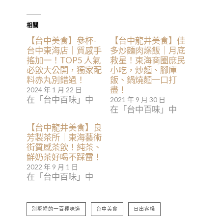
相關
【台中美食】參杯-
【台中龍井美食】佳
台中東海店｜質感手
多炒麵肉燥飯｜月底
搖加一！TOP5 人氣
救星！東海商圈庶民
必飲大公開，獨家配
小吃，炒麵、腳庫
料赤丸別錯過！
飯、鍋燒麵一口打
盡！
2024 年 1 月 22 日
在「台中百味」中
2021 年 9 月 30 日
在「台中百味」中
【台中龍井美食】良
芳製茶所｜東海藝術
街質感茶飲！純茶、
鮮奶茶好喝不踩雷！
2022 年 9 月 1 日
在「台中百味」中
別墅裡的一百種味道
台中美食
日出客棧