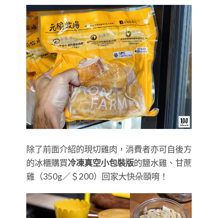
除了前面介紹的現切雞肉，消費者亦可自後方
的冰櫃購買
冷凍真空小包裝版
的鹽水雞、甘蔗
雞（350g／＄200）回家大快朵頤唷！