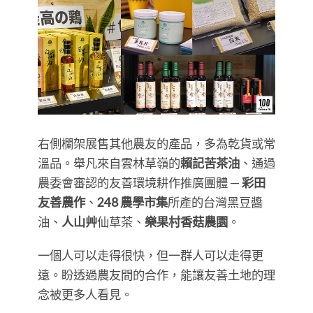
右側欄架展售其他農友的產品，多為乾貨或常
溫品。舉凡來自雲林草嶺的
賴記苦茶油
、通過
農委會審認的友善環境耕作推廣團體 —
彩田
友善農作
、
248 農學市集
所產的台灣黑豆醬
油、
人山艸
仙草茶、
樂果村香菇農園
。
一個人可以走得很快，但一群人可以走得更
遠。盼透過農友間的合作，能讓友善土地的理
念被更多人看見。