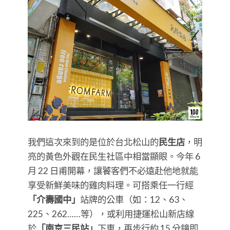
我們這次來到的是位於台北松山的
民生店
，明
亮的黃色外觀在民生社區中相當顯眼。今年 6
月 22 日甫開幕，讓饕客們不必遠赴他地就能
享受新鮮美味的雞肉料理。可搭乘任一行經
「介壽國中」
站牌的公車（如：12、63、
225、262……等），或利用捷運松山新店線
於
「南京三民站」
下車，再步行約 15 分鐘即