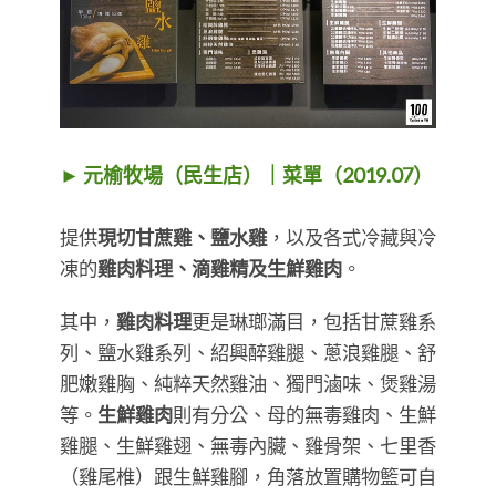
► 元榆牧場（民生店）｜菜單（2019.07）
提供
現切甘蔗雞、鹽水雞
，以及各式冷藏與冷
凍的
雞肉料理、滴雞精及生鮮雞肉
。
其中，
雞肉料理
更是琳瑯滿目，包括甘蔗雞系
列、鹽水雞系列、紹興醉雞腿、蔥浪雞腿、舒
肥嫩雞胸、純粹天然雞油、獨門滷味、煲雞湯
等。
生鮮雞肉
則有分公、母的無毒雞肉、生鮮
雞腿、生鮮雞翅、無毒內臟、雞骨架、七里香
（雞尾椎）跟生鮮雞腳，角落放置購物籃可自