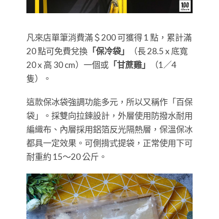
凡來店單筆消費滿＄200 可獲得 1 點，累計滿
20 點可免費兌換
「保冷袋」
（長 28.5 x 底寬
20 x 高 30 cm）一個或
「甘蔗雞」
（1／4
隻）。
這款保冰袋強調功能多元，所以又稱作「百保
袋」。採雙向拉鍊設計，外層使用防撥水耐用
編織布、內層採用鋁箔反光隔熱層，保溫保冰
都具一定效果。可側揹式提袋，正常使用下可
耐重約 15～20 公斤。