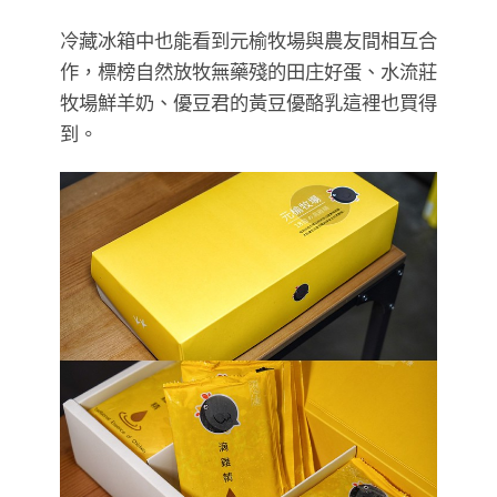
冷藏冰箱中也能看到元榆牧場與農友間相互合
作，標榜自然放牧無藥殘的田庄好蛋、水流莊
牧場鮮羊奶、優豆君的黃豆優酪乳這裡也買得
到。