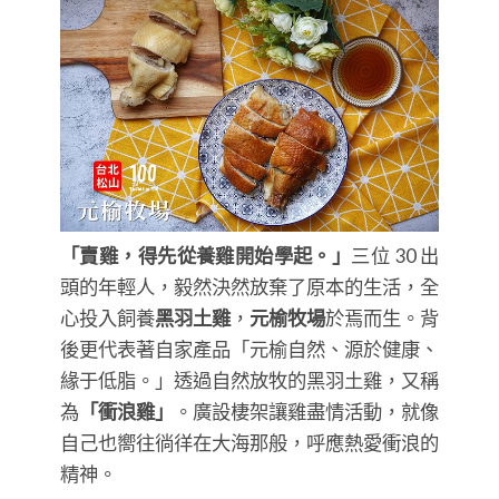
「賣雞，得先從養雞開始學起。」
三位 30 出
頭的年輕人，毅然決然放棄了原本的生活，全
心投入飼養
黑羽土雞
，
元榆牧場
於焉而生。背
後更代表著自家產品「元榆自然、源於健康、
緣于低脂。」透過自然放牧的黑羽土雞，又稱
為
「衝浪雞」
。廣設棲架讓雞盡情活動，就像
自己也嚮往徜徉在大海那般，呼應熱愛衝浪的
精神。