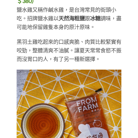
＄380）
​​​​​​​鹽水雞又稱作鹹水雞，是台灣常見的街頭小
吃。招牌鹽水雞以
天然海粗鹽
跟
冰糖
調味，盡
可能地保留雞隻本身的原汁原味。
黑羽土雞吃起來的口感爽脆、肉質比較緊實有
咬勁，整體清爽不油膩。讓夏天常常食慾不振
而沒胃口的人，有了另一種新選擇。