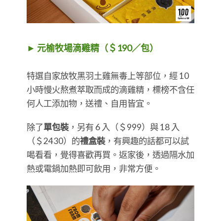
► 元榆牧場滴雞精（＄190／包）
​​​​​​​特選自家放牧黑羽土雞無毒上等部位，經 10
小時慢火熬煮萃取而成的滴雞精，標榜不含任
何人工添加物，送禮、自用皆宜。
除了
單包裝
，另有 6 入（＄999）與 18 入
（＄2430）的
禮盒裝
，有興趣的話都可以試
喝看看，覺得喜歡再買。返家後，透過隔水加
熱或電鍋加熱即可飲用，非常方便。