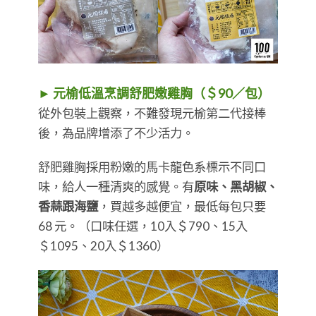
► 元榆低溫烹調舒肥嫩雞胸（＄90／包）
​​​​​​​從外包裝上觀察，不難發現元榆第二代接棒
後，為品牌增添了不少活力。
舒肥雞胸採用粉嫩的馬卡龍色系標示不同口
味，給人一種清爽的感覺。有
原味、黑胡椒、
香蒜跟海鹽
，買越多越便宜，最低每包只要
68 元。（口味任選，10入＄790、15入
＄1095、20入＄1360）