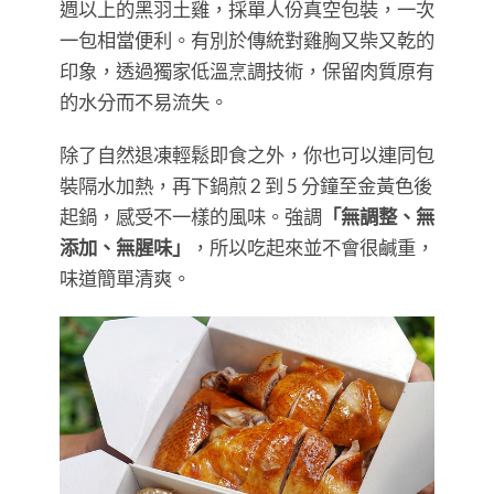
週以上的黑羽土雞，採單人份真空包裝，一次
一包相當便利。有別於傳統對雞胸又柴又乾的
印象，透過獨家低溫烹調技術，保留肉質原有
的水分而不易流失。
除了自然退凍輕鬆即食之外，你也可以連同包
裝隔水加熱，再下鍋煎 2 到 5 分鐘至金黃色後
起鍋，感受不一樣的風味。強調
「無調整、無
添加、無腥味」
，所以吃起來並不會很鹹重，
味道簡單清爽。