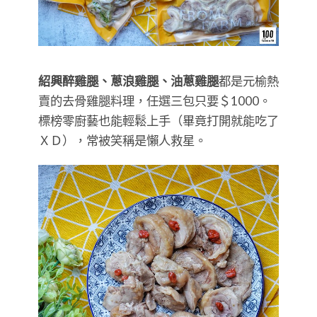
紹興醉雞腿、蔥浪雞腿、油蔥雞腿
都是元榆熱
賣的去骨雞腿料理，任選三包只要＄1000。
標榜零廚藝也能輕鬆上手（畢竟打開就能吃了
ＸＤ），常被笑稱是懶人救星。