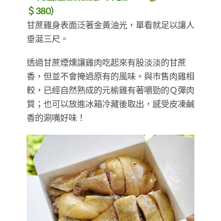
＄380）
​​​​​​​甘蔗雞身表面泛著金黃油光，單看就足以讓人
垂涎三尺。
透過甘蔗煙燻讓雞肉吃起來有股淡淡的甘蔗
香，但並不會掩過原有的風味。與市售肉雞相
較，已經自然熟成的元榆雞有著嚼勁的Ｑ彈肉
質；也可以放進冰箱冷藏後取出，感受皮凍鹹
香的涮嘴好味！