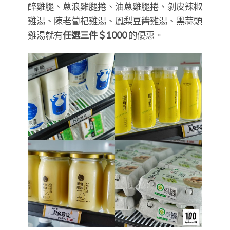
醉雞腿、蔥浪雞腿捲、油蔥雞腿捲、剝皮辣椒
雞湯、陳老蔔杞雞湯、鳳梨豆醬雞湯、黑蒜頭
雞湯就有
任選三件＄1000
的優惠。