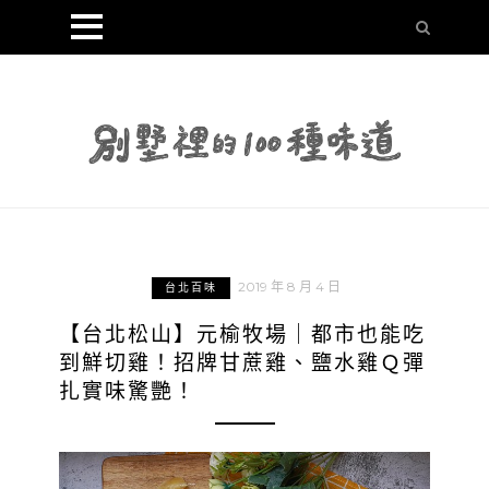
2019 年 8 月 4 日
台北百味
【台北松山】元榆牧場｜都市也能吃
到鮮切雞！招牌甘蔗雞、鹽水雞Ｑ彈
扎實味驚艷！