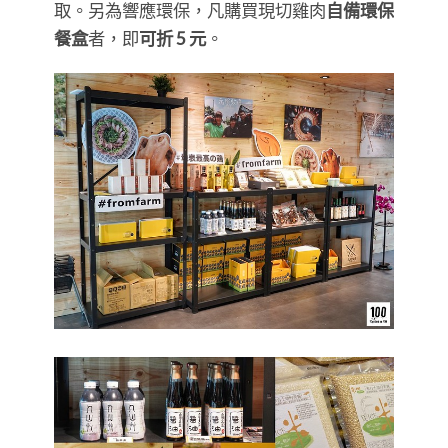
取。另為響應環保，凡購買現切雞肉
自備環保
餐盒
者，即
可折 5 元
。