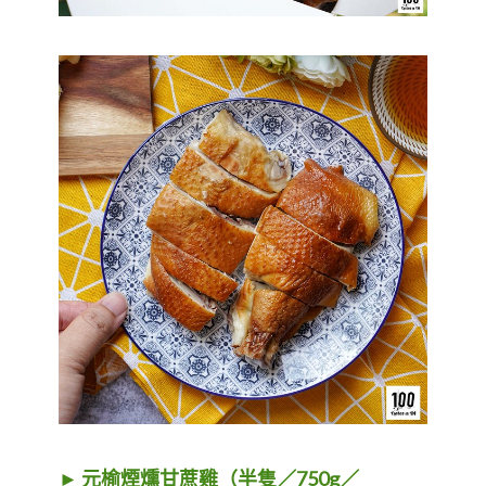
► 元榆煙燻甘蔗雞（半隻／750g／