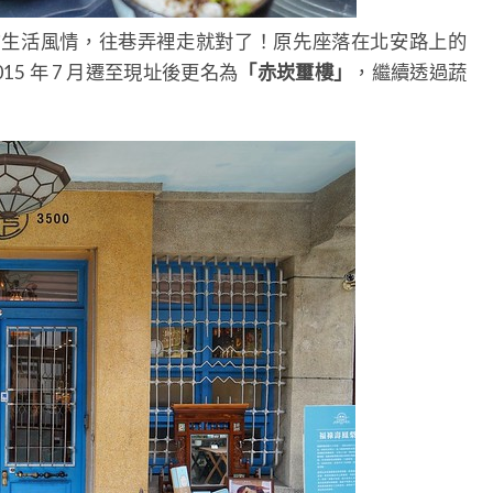
的生活風情，往巷弄裡走就對了！原先座落在北安路上的
15 年 7 月遷至現址後更名為
「赤崁璽樓」
，繼續透過蔬