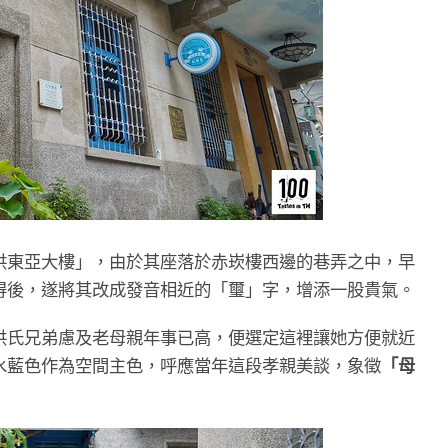
洪東亞大樓」，由於其座落於赤崁樓西邊的巷弄之中，早
得後，遂將其改成發音相近的「璽」字，增添一股貴氣。
洪氏兄弟慮及老母親年事已高，便選定這裡讓她方便就近
水藍色作為空間主色，呼應當年這段孝親美談，象徵
「母