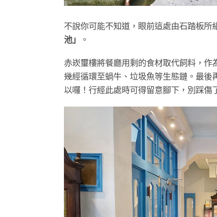
不說你可能不知道，眼前這處由石踏板所
池」
。
赤崁璽樓將餐廳用剩的食材取代飼料，作
幾經循環至蝸牛、垃圾魚等生態鏈。最後
以囉！行經此處時可得留意腳下，別踩傷