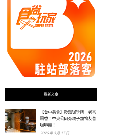
最新文章
【台中美食】矽穀珈琲所｜老宅
飄香！中央公園旁親子寵物友善
咖啡廳！
2026 年 3 月 17 日