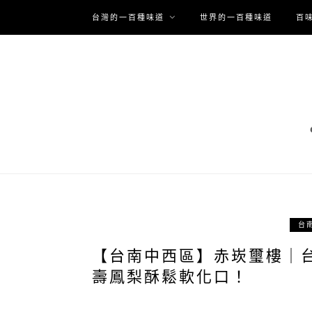
台灣的一百種味道
世界的一百種味道
百
台
【台南中西區】赤崁璽樓｜
壽鳳梨酥鬆軟化口！