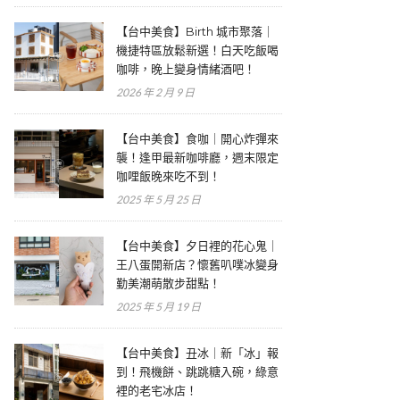
【台中美食】Birth 城市聚落｜
機捷特區放鬆新選！白天吃飯喝
咖啡，晚上變身情緒酒吧！
2026 年 2 月 9 日
【台中美食】食咖｜開心炸彈來
襲！逢甲最新咖啡廳，週末限定
咖哩飯晚來吃不到！
2025 年 5 月 25 日
【台中美食】夕日裡的花心鬼｜
王八蛋開新店？懷舊叭噗冰變身
勤美潮萌散步甜點！
2025 年 5 月 19 日
【台中美食】丑冰｜新「冰」報
到！飛機餅、跳跳糖入碗，綠意
裡的老宅冰店！