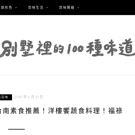
味旅形色
百味生活
百味開箱
2019 年 9 月 21 日
南百味
台南素食推薦！洋樓饗蔬食料理！福祿