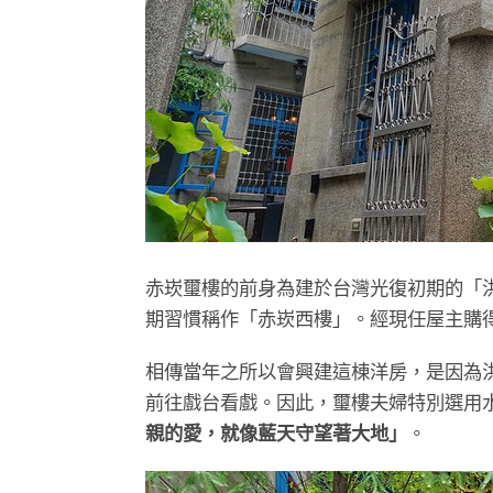
赤崁璽樓的前身為建於台灣光復初期的「
期習慣稱作「赤崁西樓」。經現任屋主購
相傳當年之所以會興建這棟洋房，是因為
前往戲台看戲。因此，璽樓夫婦特別選用
親的愛，就像藍天守望著大地」
。