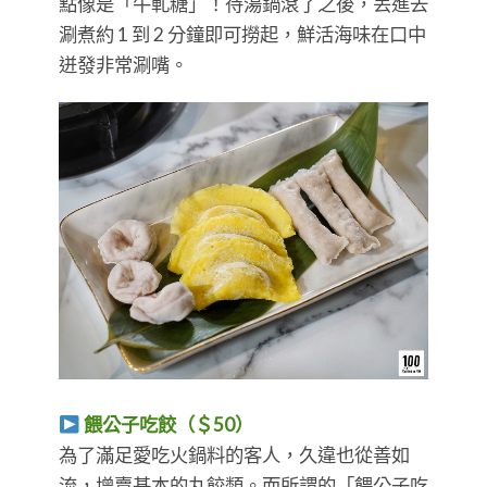
點像是「牛軋糖」！待湯鍋滾了之後，丟進去
涮煮約 1 到 2 分鐘即可撈起，鮮活海味在口中
迸發非常涮嘴。
餵公子吃餃（＄50）
為了滿足愛吃火鍋料的客人，久違也從善如
流，增賣基本的丸餃類。而所謂的「餵公子吃