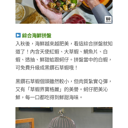
綜合海鮮拼盤
入秋後，海鮮越來越肥美，看這綜合拼盤就知
道了！內含天使紅蝦、大草蝦、鯛魚片、白
蝦、透抽、鮮甜蛤跟蚵仔。拼盤當中的白蝦，
可免費升級成黑鑽石草蝦哦！
黑鑽石草蝦個頭雖然較小，但肉質紮實Ｑ彈，
又有「草蝦界寶格麗」的美譽。蚵仔肥美沁
鮮，每一口都吃得到鮮甜海味。