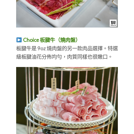
Choice 板腱牛（燒肉盤）
板腱牛是 9oz 燒肉盤的另一款肉品選擇。特選
級板腱油花分佈均勻，肉質同樣也很嫩口。