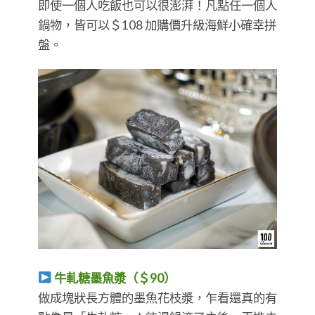
即使一個人吃飯也可以很澎湃！凡點任一個人
鍋物，皆可以＄108 加購價升級海鮮小確幸拼
盤。
牛軋糖墨魚漿（＄90）
做成塊狀長方體的墨魚花枝漿，乍看還真的有