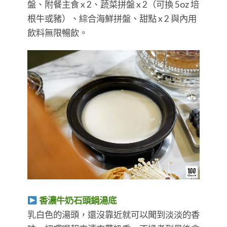
盤、附餐主食 x 2、蔬菜拼盤 x 2（可換 5oz 培
根牛或豬）、綜合海鮮拼盤、甜點 x 2 與內用
飲料無限暢飲。
香濃牛奶石頭鍋湯底
乳白色的湯頭，還沒靠近就可以聞到淡淡的香