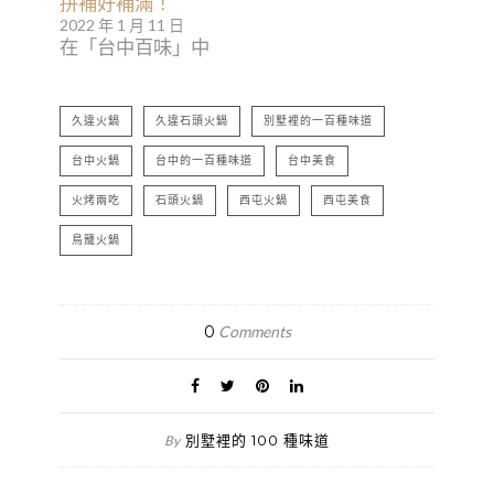
拼補好補滿！
2022 年 1 月 11 日
在「台中百味」中
久違火鍋
久違石頭火鍋
別墅裡的一百種味道
台中火鍋
台中的一百種味道
台中美食
火烤兩吃
石頭火鍋
西屯火鍋
西屯美食
鳥籠火鍋
0
Comments
別墅裡的 100 種味道
By