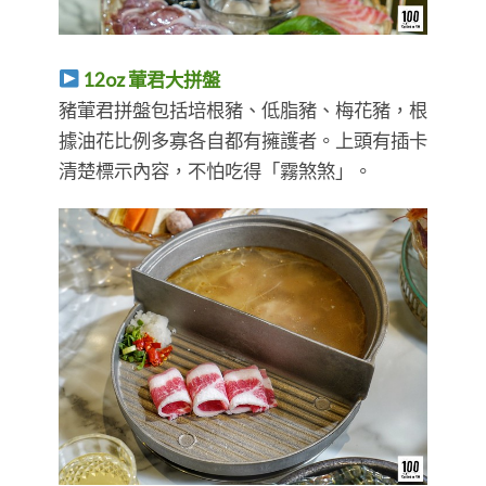
12oz 葷君大拼盤
豬葷君拼盤包括培根豬、低脂豬、梅花豬，根
據油花比例多寡各自都有擁護者。上頭有插卡
清楚標示內容，不怕吃得「霧煞煞」。