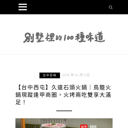
2019 年 10 月 5 日
台中百味
【台中西屯】久違石頭火鍋｜鳥籠火
鍋現蹤逢甲商圈，火烤兩吃雙享大滿
足！