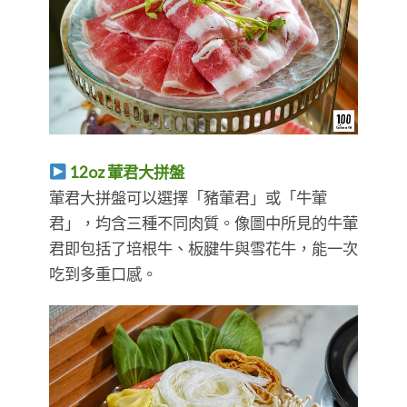
12oz 葷君大拼盤
葷君大拼盤可以選擇「豬葷君」或「牛葷
君」，均含三種不同肉質。像圖中所見的牛葷
君即包括了培根牛、板腱牛與雪花牛，能一次
吃到多重口感。