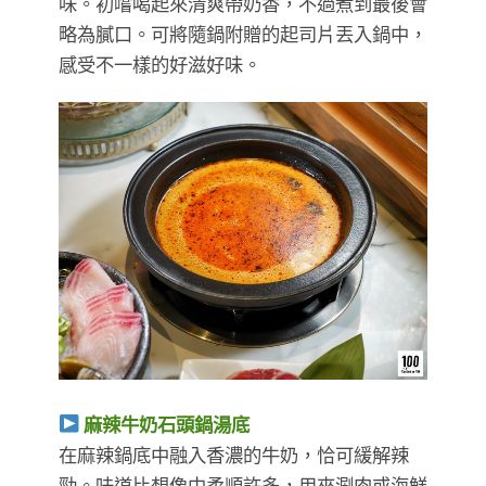
味。初嚐喝起來清爽帶奶香，不過煮到最後會
略為膩口。可將隨鍋附贈的起司片丟入鍋中，
感受不一樣的好滋好味。
麻辣牛奶石頭鍋湯底
在麻辣鍋底中融入香濃的牛奶，恰可緩解辣
勁。味道比想像中柔順許多，用來涮肉或海鮮