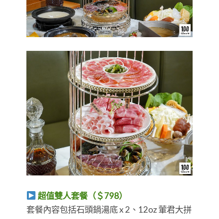
超值雙人套餐（＄798）
套餐內容包括石頭鍋湯底 x 2、12oz 葷君大拼