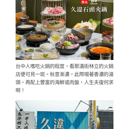
台中人嗜吃火鍋的程度，看那滿街林立的火鍋
店便可見一斑。秋意漸濃，此際啜著香濃的湯
頭，再配上豐富的海鮮或肉盤，人生夫復何求
啊！