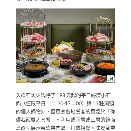
久違石頭火鍋除了 198 元起的平日經濟小石
鍋（僅限平日 11：30-17：00）與 13 種湯頭
的個人鍋物外，最風靡各地饕客的莫過於「你
儂我籠雙人套餐」。利用或兩層或三層的鏡面
鳥籠型展示架盛裝肉盤，打造視覺、味覺雙重