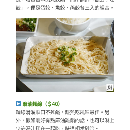
餃」，便是蛋餃、魚餃、燕餃各三入的組合。
麻油麵線（＄40）
麵線滑溜順口不死鹹，趁熱吃風味最佳。另
外，假如剛好有點麻油雞鍋的話，也可以淋上
少許湯汁拌在一起吃，味道相當融洽。