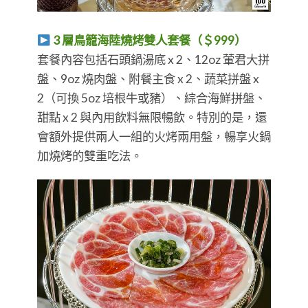
3 層鳥籠海陸燒烤雙人套餐（＄999）
套餐內容包括石頭鍋湯底 x 2、12oz 葷君大拼
盤、9oz 燒肉盤、附餐主食 x 2、蔬菜拼盤 x
2（可換 5oz 培根牛或豬）、綜合海鮮拼盤、
甜點 x 2 與內用飲料無限暢飲。特別的是，還
會額外提供兩人一組的火烤兩用盤，暢享火鍋
加燒烤的雙重吃法。