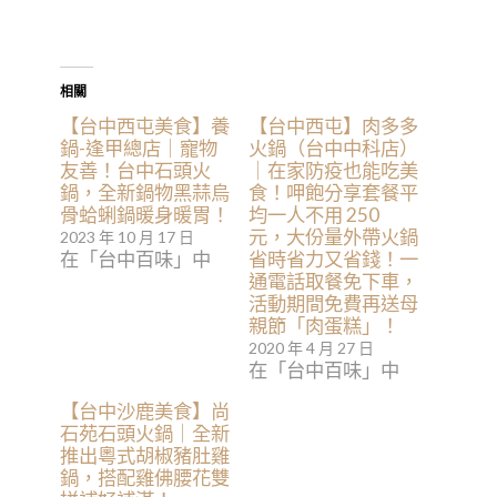
相關
【台中西屯美食】養
【台中西屯】肉多多
鍋-逢甲總店｜寵物
火鍋（台中中科店）
友善！台中石頭火
｜在家防疫也能吃美
鍋，全新鍋物黑蒜烏
食！呷飽分享套餐平
骨蛤蜊鍋暖身暖胃！
均一人不用 250
元，大份量外帶火鍋
2023 年 10 月 17 日
在「台中百味」中
省時省力又省錢！一
通電話取餐免下車，
活動期間免費再送母
親節「肉蛋糕」！
2020 年 4 月 27 日
在「台中百味」中
【台中沙鹿美食】尚
石苑石頭火鍋｜全新
推出粵式胡椒豬肚雞
鍋，搭配雞佛腰花雙