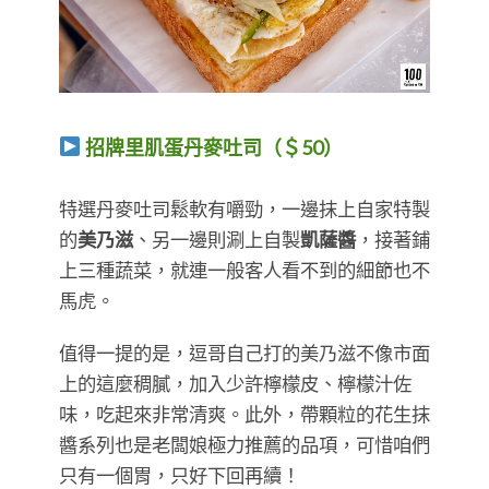
招牌里肌蛋丹麥吐司（＄50）
特選丹麥吐司鬆軟有嚼勁，一邊抹上自家特製
的
美乃滋
、另一邊則涮上自製
凱薩醬
，接著鋪
上三種蔬菜，就連一般客人看不到的細節也不
馬虎。
值得一提的是，逗哥自己打的美乃滋不像市面
上的這麼稠膩，加入少許檸檬皮、檸檬汁佐
味，吃起來非常清爽。此外，帶顆粒的花生抹
醬系列也是老闆娘極力推薦的品項，可惜咱們
只有一個胃，只好下回再續！