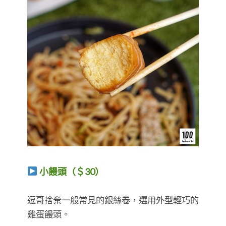
小饅頭（＄30）
逗哥捨棄一般常見的銀絲卷，選用外型輕巧的
雞蛋饅頭。