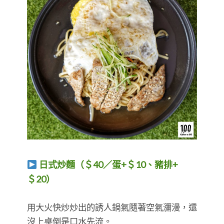
日式炒麵（＄40／蛋+＄10、豬排+
＄20）
​​​​​​​用大火快炒炒出的誘人鍋氣隨著空氣瀰漫，還
沒上桌倒是口水先流。