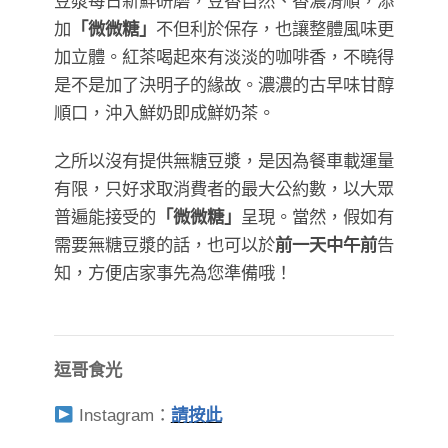
豆漿​​​​​​​每日新鮮研磨，豆香自然、香濃滑順，添
加
「微微糖」
不但利於保存，也讓整體風味更
加立體。紅茶喝起來有淡淡的咖啡香，不曉得
是不是加了決明子的緣故。濃濃的古早味甘醇
順口，沖入鮮奶即成鮮奶茶。
之所以沒有提供無糖豆漿，是因為餐車載運量
有限，只好求取消費者的最大公約數，以大眾
普遍能接受的
「微微糖」
呈現。當然，假如有
需要無糖豆漿的話，也可以於
前一天中午前
告
知，方便店家事先為您準備哦！
逗哥食光
Instagram：
請按此