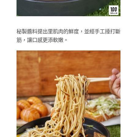
秘製醬料提出里肌肉的鮮度，並經手工捶打斷
筋，讓口感更添軟嫩。