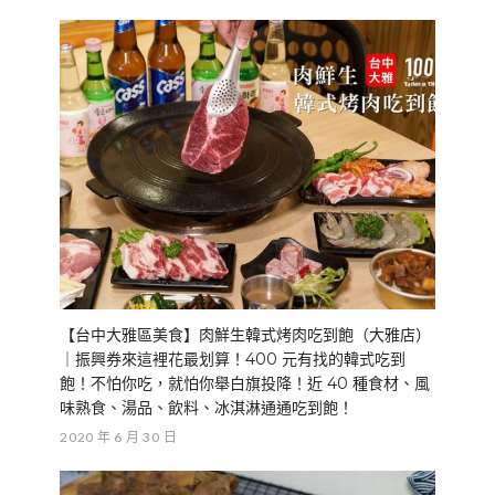
【台中大雅區美食】肉鮮生韓式烤肉吃到飽（大雅店）
｜振興券來這裡花最划算！400 元有找的韓式吃到
飽！不怕你吃，就怕你舉白旗投降！近 40 種食材、風
味熟食、湯品、飲料、冰淇淋通通吃到飽！
2020 年 6 月 30 日