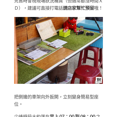
完售時會視現場狀況補貨（但通常都沒時間Ｘ
Ｄ），建議可直接打電話
請店家幫忙預留
哦！
把側邊的車架向外扳開，立刻變身簡易型座
位。
尖峰時段大約落在
早上 07：00 到 08：00
之