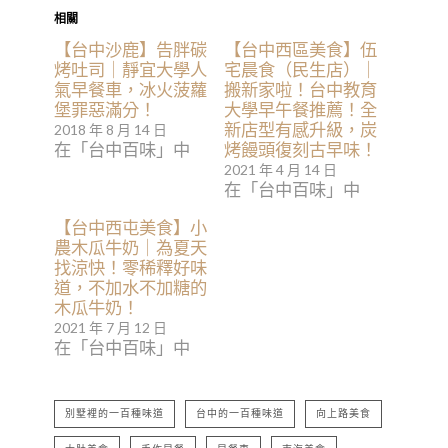
相關
【台中沙鹿】告胖碳
【台中西區美食】伍
烤吐司｜靜宜大學人
宅晨食（民生店）｜
氣早餐車，冰火菠蘿
搬新家啦！台中教育
堡罪惡滿分！
大學早午餐推薦！全
新店型有感升級，炭
2018 年 8 月 14 日
在「台中百味」中
烤饅頭復刻古早味！
2021 年 4 月 14 日
在「台中百味」中
【台中西屯美食】小
農木瓜牛奶｜為夏天
找涼快！零稀釋好味
道，不加水不加糖的
木瓜牛奶！
2021 年 7 月 12 日
在「台中百味」中
別墅裡的一百種味道
台中的一百種味道
向上路美食