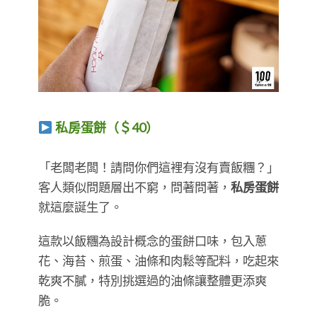
私房蛋餅（＄40）
​​​​​​​「老闆老闆！請問你們這裡有沒有賣飯糰？」
客人類似問題層出不窮，問著問著，
私房蛋餅
就這麼誕生了。
這款以飯糰為設計概念的蛋餅口味，包入蔥
花、海苔、煎蛋、油條和肉鬆等配料，吃起來
乾爽不膩，特別挑選過的油條讓整體更添爽
脆。