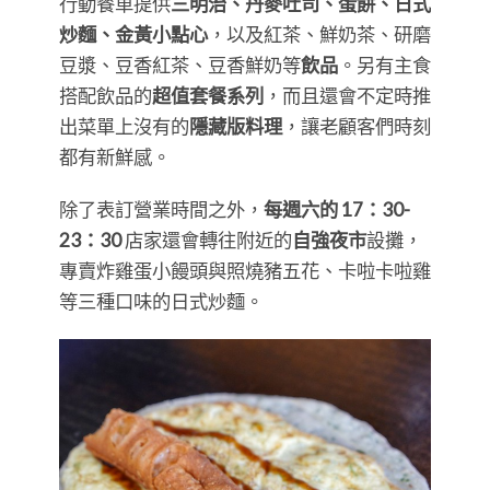
​​​​​​​行動餐車提供
三明治、丹麥吐司、蛋餅、日式
炒麵、金黃小點心
，以及紅茶、鮮奶茶、研磨
豆漿、豆香紅茶、豆香鮮奶等
飲品
。另有主食
搭配飲品的
超值套餐系列
，而且還會不定時推
出菜單上沒有的
隱藏版料理
，讓老顧客們時刻
都有新鮮感。
除了表訂營業時間之外，
每週六的 17：30-
23：30
店家還會轉往附近的
自強夜市
設攤，
專賣炸雞蛋小饅頭與照燒豬五花、卡啦卡啦雞
等三種口味的日式炒麵。