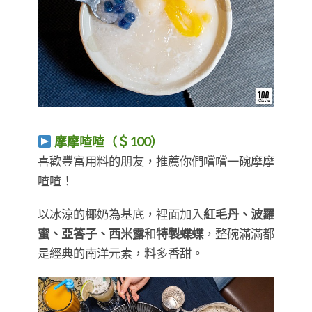
摩摩喳喳（＄100）
​​​​​​​喜歡豐富用料的朋友，推薦你們嚐嚐一碗摩摩
喳喳！
以冰涼的椰奶為基底，裡面加入
紅毛丹、波羅
蜜、亞答子、西米露
和
特製蝶蝶
，整碗滿滿都
是經典的南洋元素，料多香甜。