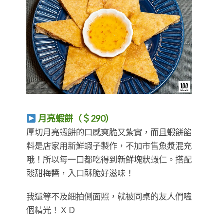
月亮蝦餅（＄290）
厚切月亮蝦餅的口感爽脆又紮實，而且蝦餅餡
料是店家用新鮮蝦子製作，不加市售魚漿混充
哦！所以每一口都吃得到新鮮塊狀蝦仁。搭配
酸甜梅醬，入口酥脆好滋味！
我還等不及細拍側面照，就被同桌的友人們嗑
個精光！ＸＤ