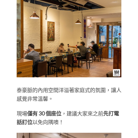
泰豪脈的內用空間洋溢著家庭式的氛圍，讓人
感覺非常溫馨。
現場
僅有 30 個座位
，建議大家來之前
先打電
話訂位
以免向隅噢！