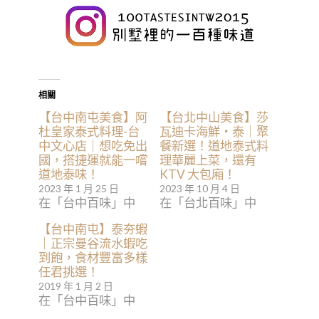
相關
【台中南屯美食】阿
【台北中山美食】莎
杜皇家泰式料理-台
瓦迪卡海鮮・泰｜聚
中文心店｜想吃免出
餐新選！道地泰式料
國，搭捷運就能一嚐
理華麗上菜，還有
道地泰味！
KTV 大包廂！
2023 年 1 月 25 日
2023 年 10 月 4 日
在「台中百味」中
在「台北百味」中
【台中南屯】泰夯蝦
｜正宗曼谷流水蝦吃
到飽，食材豐富多樣
任君挑選！
2019 年 1 月 2 日
在「台中百味」中