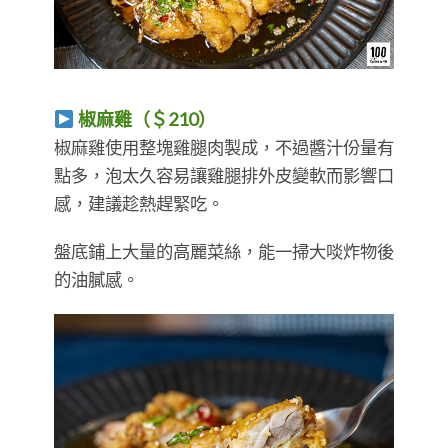
椒麻雞（＄210）
椒麻雞使用整塊雞腿肉製成，不過醬汁份量有
點多，泡太久容易讓雞腿排外皮變軟而影響口
感，建議趁熱趕緊吃。
盤底鋪上大量的高麗菜絲，能一掃大啖炸物後
的油膩感。