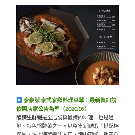
泰豪脈 泰式家鄉料理菜單｜最新資訊請
依照店家公告為準（2020.09）
酸辣生鮮蝦
是全店號稱最辣的料理，也是道
地、特色招牌菜之一。以整隻新鮮蝦子搭配檸
檬片、沾上特製醬汁入口，辣中帶酸，蝦子Q