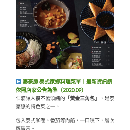
泰豪脈 泰式家鄉料理菜單｜最新資訊請
依照店家公告為準（2020.09）
乍聽讓人摸不著頭緒的
「黃金三角包」
，是泰
豪脈的特色菜之一。
包入泰式咖哩、番茄等內餡，一口咬下，層次
感豐富。