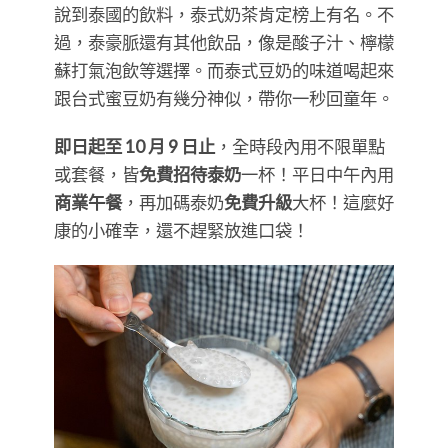
​​​​​​​說到泰國的飲料，泰式奶茶肯定榜上有名。不
過，泰豪脈還有其他飲品，像是酸子汁、檸檬
蘇打氣泡飲等選擇。而泰式豆奶的味道喝起來
跟台式蜜豆奶有幾分神似，帶你一秒回童年。
即日起至 10 月 9 日止
，全時段內用不限單點
或套餐，皆
免費招待泰奶
一杯！​平日中午內用
商業午餐
，再加碼泰奶
免費升級
大杯！​​​​​​​​這麼好
康的小確幸，還不趕緊放進口袋！