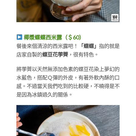
椰漿蝶蝶西米露（＄60）
​​​​​​​餐後來個清涼的西米露吧！
「蝶蝶」
指的就是
店家自製的
蝶豆花荸薺
，很有特色。
將荸薺以天然無添加色素的蝶豆花染上夢幻的
水藍色，搭配Ｑ彈的外皮，有著外軟內酥的口
感。不過當天我們吃到的比較硬，不曉得是不
是因為冰鎮過久的關係。