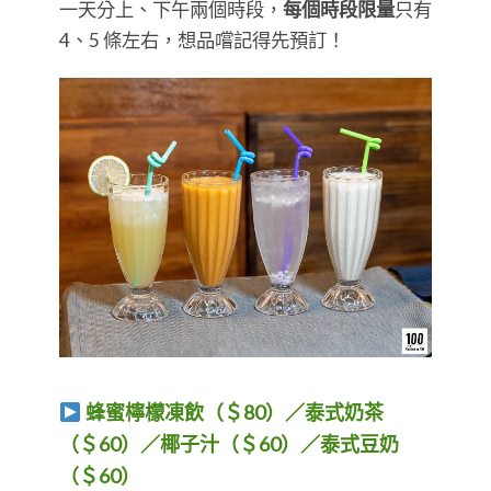
一天分上、下午兩個時段，
每個時段限量
只有
4、5 條左右，想品嚐記得先預訂！
蜂蜜檸檬凍飲（＄80）／泰式奶茶
（＄60）／椰子汁（＄60）／泰式豆奶
（＄60）