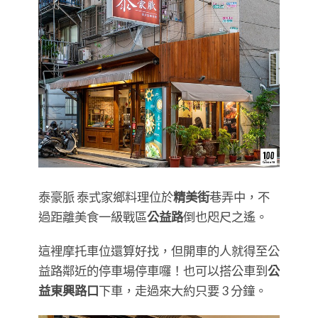
泰豪脈 泰式家鄉料理位於
精美街
巷弄中，不
過距離美食一級戰區
公益路
倒也咫尺之遙。
這裡摩托車位還算好找，但開車的人就得至公
益路鄰近的停車場停車囉！也可以搭公車到
公
益東興路口
下車，走過來大約只要 3 分鐘。