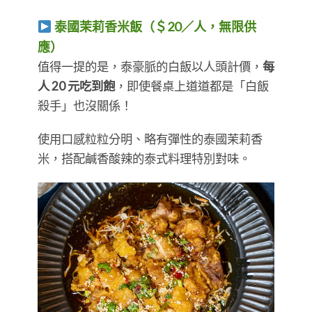
泰國茉莉香米飯（＄20／人，無限供
應）
值得一提的是，泰豪脈的白飯以人頭計價，
每
人 20 元吃到飽
，即使餐桌上道道都是「白飯
殺手」也沒關係！
使用口感粒粒分明、略有彈性的泰國茉莉香
米，搭配鹹香酸辣的泰式料理特別對味。