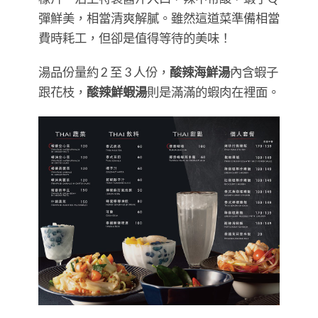
彈鮮美，相當清爽解膩。雖然這道菜準備相當
費時耗工，但卻是值得等待的美味！
湯品份量約 2 至 3 人份，
酸辣海鮮湯
內含蝦子
跟花枝，
酸辣鮮蝦湯
則是滿滿的蝦肉在裡面。​​​​​​​