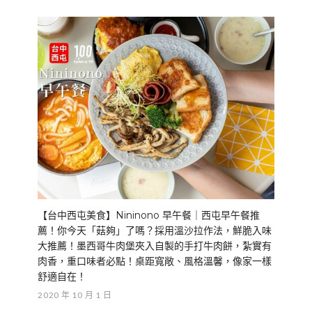
【台中西屯美食】Nininono 早午餐｜西屯早午餐推
薦！你今天「菇夠」了嗎？採用溫沙拉作法，鮮脆入味
大推薦！墨西哥牛肉堡夾入自製的手打牛肉餅，紮實有
肉香，重口味者必點！桌距寬敞、風格溫馨，像家一樣
舒適自在！
2020 年 10 月 1 日