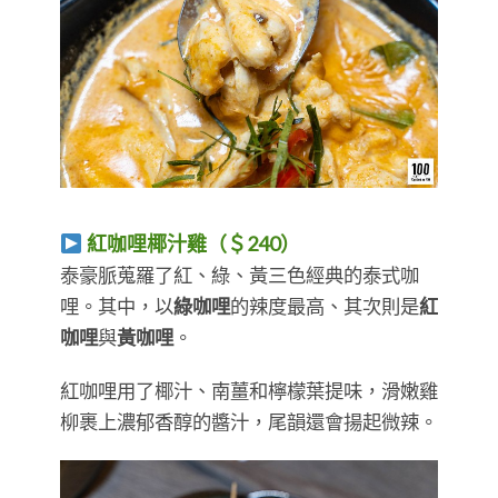
紅咖哩椰汁雞（＄240）
​​​​​​​泰豪脈蒐羅了紅、綠、黃三色經典的泰式咖
哩。其中，以
綠咖哩
的辣度最高、其次則是
紅
咖哩
與
黃咖哩
。
紅咖哩用了椰汁、南薑和檸檬葉提味，滑嫩雞
柳裹上濃郁香醇的醬汁，尾韻還會揚起微辣。