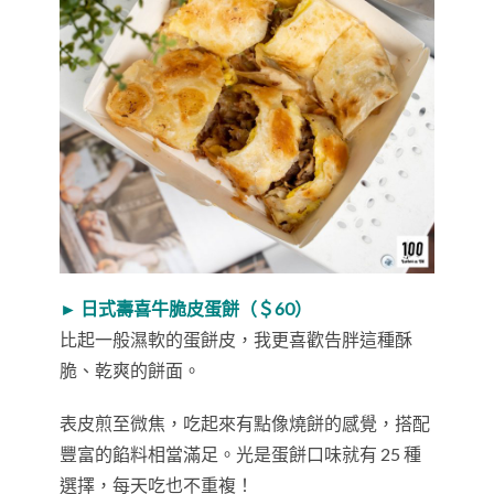
► 日式壽喜牛脆皮蛋餅（＄60）
比起一般濕軟的蛋餅皮，我更喜歡告胖這種酥
脆、乾爽的餅面。
表皮煎至微焦，吃起來有點像燒餅的感覺，搭配
豐富的餡料相當滿足。光是蛋餅口味就有 25 種
選擇，每天吃也不重複！