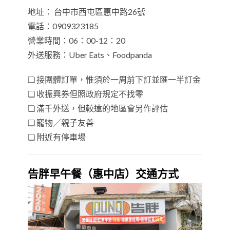
地址： 台中市西屯區惠中路26號
電話：0909323185
營業時間：06：00-12：20
外送服務：Uber Eats、Foodpanda
❏ 接團體訂單，惟須於一周前下訂並匯一半訂金
❏ 收振興券但照政府規定不找零
❏ 滿千外送，但較遠的地區會另作評估
❏ 寵物／親子友善
❏ 附近有停車場
告胖早午餐（惠中店）交通方式