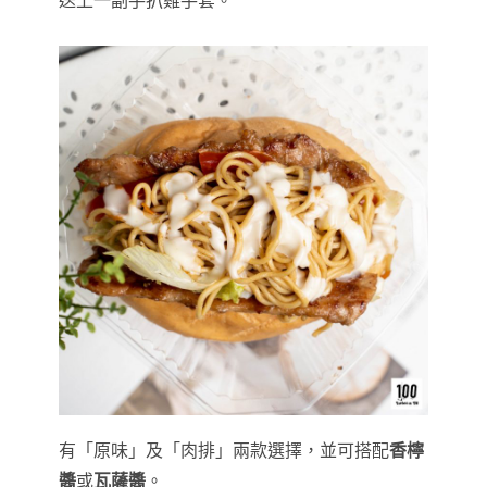
有「原味」及「肉排」兩款選擇，並可搭配
香檸
醬
或
瓦薩醬
。