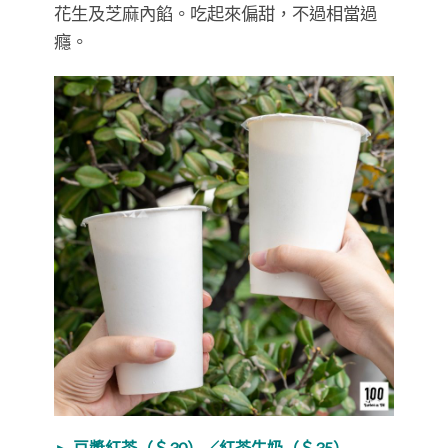
花生及芝麻內餡。吃起來偏甜，不過相當過
癮。
► 豆漿紅茶（＄30）／紅茶牛奶（＄35）