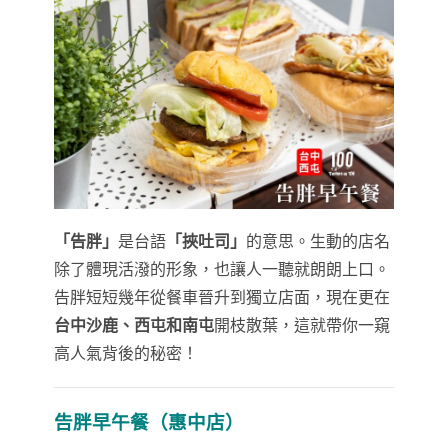
「告胖」
是台語
「挾吐司」
的意思。生動的店名
除了體現活潑的形象，也讓人一聽就朗朗上口。
告胖短短幾年從餐車晉升到獨立店面，現在更在
台中沙鹿、西屯和南屯
開枝散葉，這就帶你一窺
高人氣背後的秘密！
告胖早午餐（惠中店）