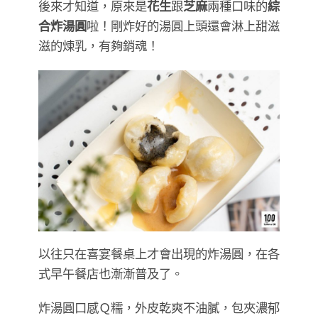
後來才知道，原來是
花生
跟
芝麻
兩種口味的
綜
合炸湯圓
啦！剛炸好的湯圓上頭還會淋上甜滋
滋的煉乳，有夠銷魂！
以往只在喜宴餐桌上才會出現的炸湯圓，在各
式早午餐店也漸漸普及了。
炸湯圓口感Ｑ糯，外皮乾爽不油膩，包夾濃郁