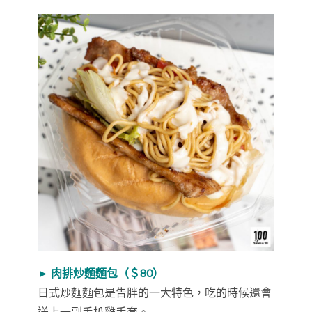
► 肉排炒麵麵包（＄80）
日式炒麵麵包是告胖的一大特色，吃的時候還會
送上一副手扒雞手套。