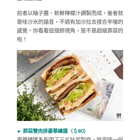
前者以柚子醬、新鮮檸檬汁調製而成，後者就
是哇沙米的諧音，不過有加沙拉去揉合辛嗆的
感覺。你看看這個俯視角，是不是超級罪惡的
啦！
► 罪惡雙肉排豪華總匯（＄80）
豪華總匯系列用了三片吐司製作，吃完這一份