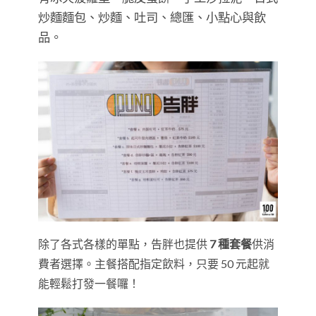
炒麵麵包、炒麵、吐司、總匯、小點心與飲
品。
除了各式各樣的單點，告胖也提供
7 種套餐
供消
費者選擇。主餐搭配指定飲料，只要 50 元起就
能輕鬆打發一餐囉！