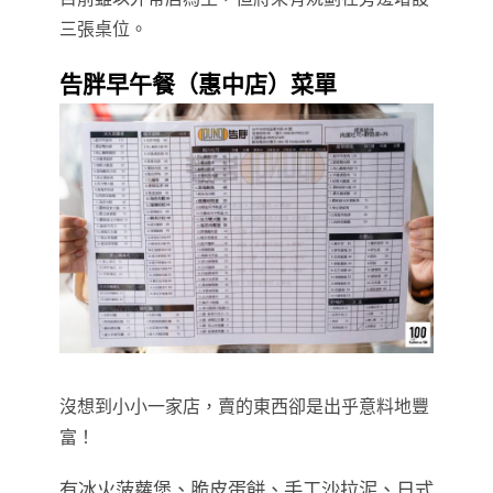
三張桌位。
告胖早午餐（惠中店）菜單
沒想到小小一家店，賣的東西卻是出乎意料地豐
富！
有冰火菠蘿堡、脆皮蛋餅、手工沙拉泥、日式