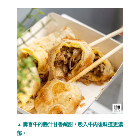
▲ 壽喜牛的醬汁甘香鹹甜，吸入牛肉後味道更濃
郁。