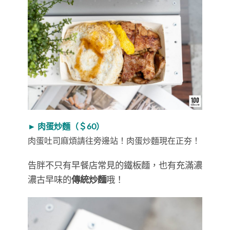
► 肉蛋炒麵（＄60）
肉蛋吐司麻煩請往旁邊站！肉蛋炒麵現在正夯！
告胖不只有早餐店常見的鐵板麵，也有充滿濃
濃古早味的
傳統炒麵
哦！