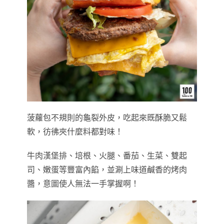
菠蘿包不規則的龜裂外皮，吃起來既酥脆又鬆
軟，彷彿夾什麼料都對味！
牛肉漢堡排、培根、火腿、番茄、生菜、雙起
司、嫩蛋等豐富內餡，並涮上味道鹹香的烤肉
醬，意圖使人無法一手掌握啊！