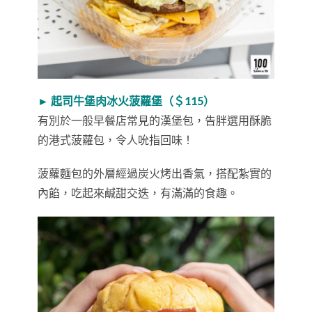
► 起司牛堡肉冰火菠蘿堡（＄115）
有別於一般早餐店常見的漢堡包，告胖選用酥脆
的港式菠蘿包，令人吮指回味！
菠蘿麵包的外層經過炭火烤出香氣，搭配紮實的
內餡，吃起來鹹甜交迭，有滿滿的食趣。