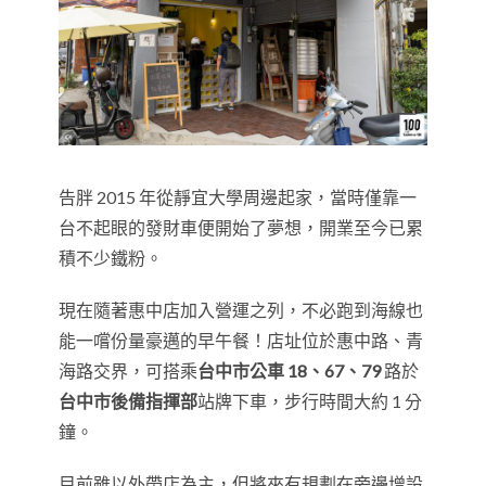
告胖 2015 年從靜宜大學周邊起家，當時僅靠一
台不起眼的發財車便開始了夢想，開業至今已累
積不少鐵粉。
現在隨著惠中店加入營運之列，不必跑到海線也
能一嚐份量豪邁的早午餐！店址位於惠中路、青
海路交界，可搭乘
台中市公車 18、67、79
路於
台中市後備指揮部
站牌下車，步行時間大約 1 分
鐘。
目前雖以外帶店為主，但將來有規劃在旁邊增設