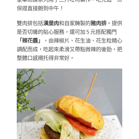
保證直接飽到中午！
雙肉排包括
漢堡肉
和自家醃製的
豬肉排
。提供
是否切邊的貼心服務，還可加 5 元搭配獨門
「辣花醬」
，由辣椒片、花生油、花生粒精心
調配而成，吃起來柔滑又帶點微辣的後勁，把
整體口感襯托得非常好。