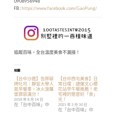
0908956948
FB :
https://www.facebook.com/GaoPung/
追蹤百味，全台溫度美食不漏接！
相關
【台中沙鹿】告胖碳
【台中西屯美食】日
烤吐司｜靜宜大學人
常日嚐｜捷運文心櫻
氣早餐車，冰火菠蘿
花站早午餐推薦！老
堡罪惡滿分！
宅裡的愜意好「食」
光！
2018 年 8 月 14 日
在「台中百味」中
2021 年 3 月 30 日
在「台中百味」中