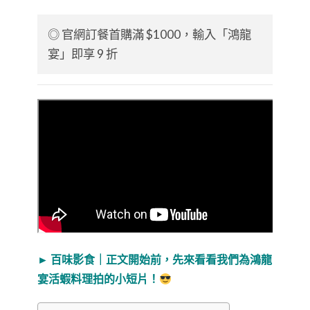
◎ 官網訂餐首購滿 $1000，輸入「鴻龍
宴」即享 9 折
►
百味影食｜正文開始前，先來看看我們為鴻龍
宴活蝦料理拍的小短片！