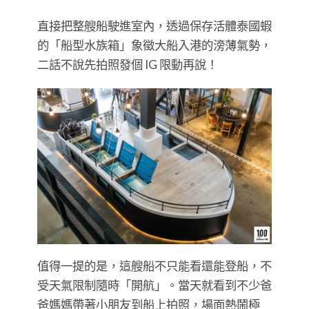
直接把整艘船駛進室內，透過保存活體泰國蝦
的「船型水族箱」象徵大船入港的滂薄氣勢，
二話不說先拍照發個 IG 限動再說！
值得一提的是，這艘船不只能看還能登船，不
受天氣限制隨時「開航」。當天就看到不少爸
爸媽媽帶著小朋友到船上拍照，場面熱鬧極