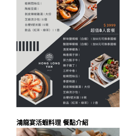
鴻龍宴活蝦料理 餐點介紹