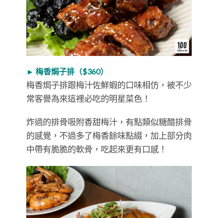
► 梅香焗子排（$360）
梅香焗子排跟梅汁佐鮮蝦的口味相仿，被不少
常客譽為來這裡必吃的明星菜色！
炸過的排骨吸附香甜梅汁，有點類似糖醋排骨
的感覺，不過多了梅香餘味點綴，加上部分肉
中帶有脆脆的軟骨，吃起來更有口感！