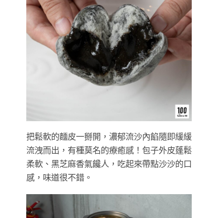
把鬆軟的麵皮一掰開，濃郁流沙內餡隨即緩緩
流洩而出，有種莫名的療癒感！包子外皮蓬鬆
柔軟、黑芝麻香氣饞人，吃起來帶點沙沙的口
感，味道很不錯。