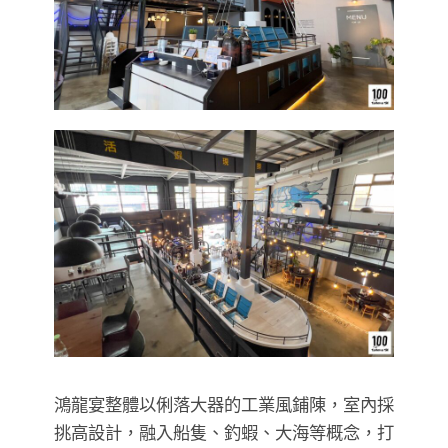
鴻龍宴整體以俐落大器的工業風鋪陳，室內採
挑高設計，融入船隻、釣蝦、大海等概念，打