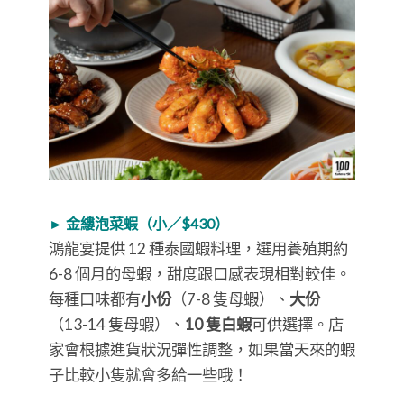
► 金縷泡菜蝦（小／$430）
鴻龍宴提供 12 種泰國蝦料理，選用養殖期約
6-8 個月的母蝦，甜度跟口感表現相對較佳。
每種口味都有
小份
（7-8 隻母蝦）、
大份
（13-14 隻母蝦）、
10 隻白蝦
可供選擇。店
家會根據進貨狀況彈性調整，如果當天來的蝦
子比較小隻就會多給一些哦！