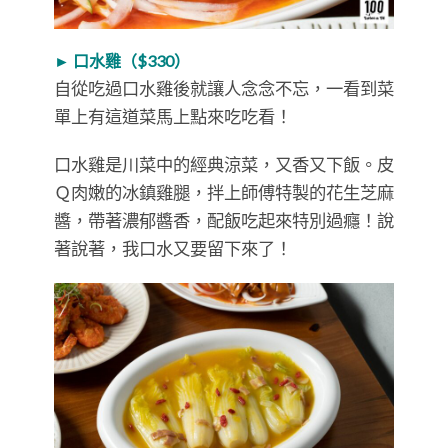
► 口水雞（$330）
自從吃過口水雞後就讓人念念不忘，一看到菜
單上有這道菜馬上點來吃吃看！
口水雞是川菜中的經典涼菜，又香又下飯。皮
Ｑ肉嫩的冰鎮雞腿，拌上師傅特製的花生芝麻
醬，帶著濃郁醬香，配飯吃起來特別過癮！說
著說著，我口水又要留下來了！