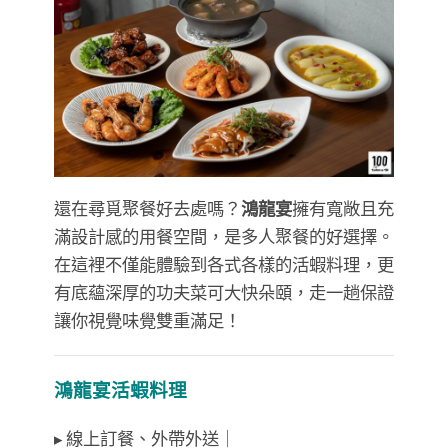
還在尋覓聚餐好去處嗎？
鴻龍宴
擁有寬敞且充
滿設計感的用餐空間，是多人聚餐的好選擇。
在這裡不僅能體驗到各式各樣的活蝦料理，更
有底蘊深厚的功夫菜可大快朵頤，走一趟保證
讓你視覺味覺雙重滿足！
鴻龍宴活蝦料理
▸ 線上訂餐、外帶外送｜