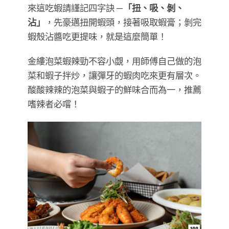
來這吃蝦請謹記四字訣 —
「扭、吸、剝、
沾」
，先豪邁扭開蝦頭，接著吸取蝦膏；剝完
蝦殼沾醬吃更提味，就是這麼簡單！
金縷泡菜蝦辣勁不容小覷，用師傅自己做的泡
菜和蝦子拌炒，讓彈牙的蝦肉吃來更有層次。
酸酸辣辣的泡菜與蝦子的鮮味合而為一，推薦
嗜辣者必嚐！