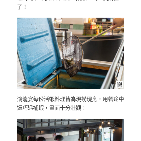
了！
鴻龍宴每份活蝦料理皆為現撈現烹，用餐途中
還巧遇補蝦，畫面十分壯觀！