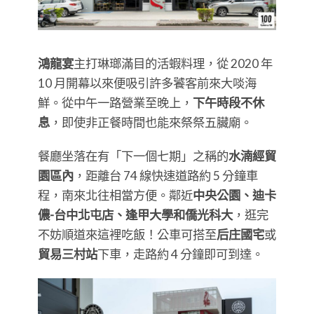
鴻龍宴
主打琳瑯滿目的活蝦料理，從 2020 年
10 月開幕以來便吸引許多饕客前來大啖海
鮮。從中午一路營業至晚上，
下午時段不休
息
，即使非正餐時間也能來祭祭五臟廟。
餐廳坐落在有「下一個七期」之稱的
水湳經貿
園區內
，距離台 74 線快速道路約 5 分鐘車
程，南來北往相當方便。鄰近
中央公園、迪卡
儂-台中北屯店、逢甲大學和僑光科大
，逛完
不妨順道來這裡吃飯！公車可搭至
后庄國宅
或
貿易三村站
下車，走路約 4 分鐘即可到達。