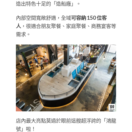
造出特色十足的「造船廠」。
內部空間寬敞舒適，全域
可容納 150 位客
人
，很適合朋友聚餐、家庭聚餐、商務宴客等
需求。
店內最大亮點莫過於眼前這艘超浮誇的「鴻龍
號」啦！