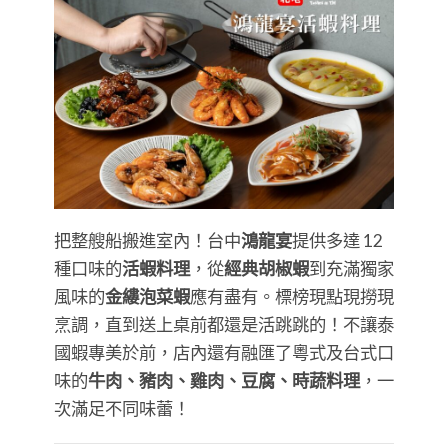
把整艘船搬進室內！台中
鴻龍宴
提供多達 12
種口味的
活蝦料理
，從
經典胡椒蝦
到充滿獨家
風味的
金縷泡菜蝦
應有盡有。標榜現點現撈現
烹調，直到送上桌前都還是活跳跳的！不讓泰
國蝦專美於前，店內還有融匯了粵式及台式口
味的
牛肉、豬肉、雞肉、豆腐、時蔬料理
，一
次滿足不同味蕾！