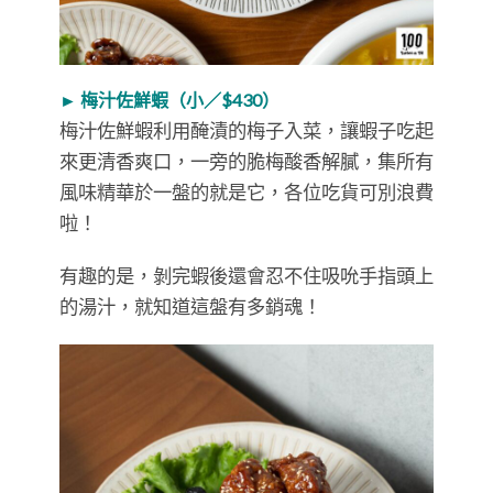
► 梅汁佐鮮蝦（小／$430）
梅汁佐鮮蝦利用醃漬的梅子入菜，讓蝦子吃起
來更清香爽口，一旁的脆梅酸香解膩，集所有
風味精華於一盤的就是它，各位吃貨可別浪費
啦！
有趣的是，剝完蝦後還會忍不住吸吮手指頭上
的湯汁，就知道這盤有多銷魂！