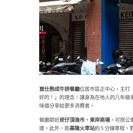
崑仕熟成牛排餐廳
位居市區正中心，主打
好的！」的理念，讓身為在地人的八年級
味道分享給更多消費者。
餐廳鄰近
崁仔頂漁市、東岸商場
，可搭公
達。此外，距
基隆火車站
約 5 分鐘車程