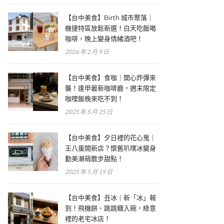
【台中美食】Birth 城市聚落｜
機捷特區放鬆新選！白天吃飯喝
咖啡，晚上變身情緒酒吧！
2026 年 2 月 9 日
【台中美食】食咖｜開心炸彈來
襲！逢甲最新咖啡廳，週末限定
咖哩飯晚來吃不到！
2025 年 5 月 25 日
【台中美食】夕日裡的花心鬼｜
王八蛋開新店？懷舊叭噗冰變身
勤美潮萌散步甜點！
2025 年 5 月 19 日
【台中美食】丑冰｜新「冰」報
到！飛機餅、跳跳糖入碗，綠意
裡的老宅冰店！