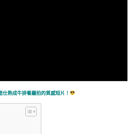
崑仕熟成牛排餐廳拍的質感短片！