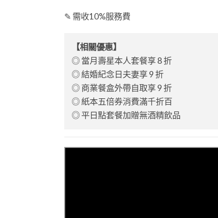
✎ 需收10%服務費
【相關優惠】
◎ 當月壽星本人套餐享 8 折
◎ 結婚紀念日夫妻享 9 折
◎ 商業餐盒外帶自取享 9 折
◎ 紙本五倍券消費滿千折百
◎ 平日點套餐加贈無酒精飲品