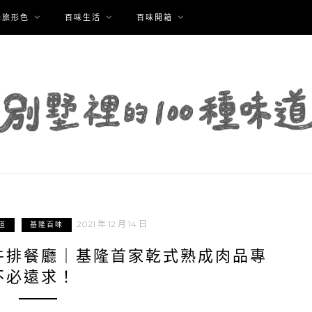
味旅形色
百味生活
百味開箱
2021 年 12 月 14 日
道
基隆百味
牛排餐廳｜基隆首家乾式熟成肉品專
不必遠求！