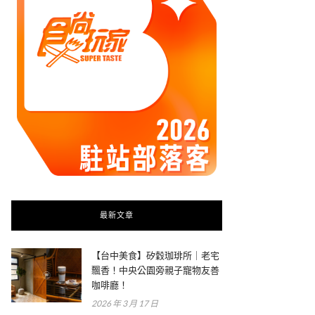
最新文章
【台中美食】矽穀珈琲所｜老宅
飄香！中央公園旁親子寵物友善
咖啡廳！
2026 年 3 月 17 日