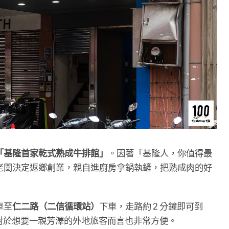
「基隆首家乾式熟成牛排館」
。因著「基隆人，你值得最
老闆決定返鄉創業，親自進廚房拿鍋執鏟，把熟成肉的好
車至
仁二路（二信循環站）
下車，走路約 2 分鐘即可到
，對於想要一親芳澤的外地旅客而言也非常方便。