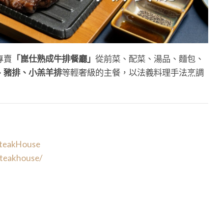
專賣
「崑仕熟成牛排餐廳」
從前菜、配菜、湯品、麵包、
、豬排、小羔羊排
等輕奢級的主餐，以法義料理手法烹調
SteakHouse
steakhouse/