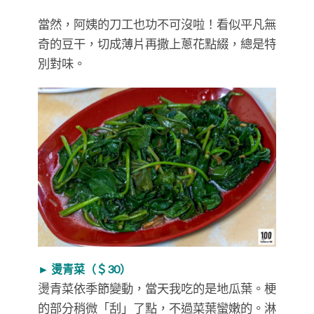
當然，阿姨的刀工也功不可沒啦！看似平凡無
奇的豆干，切成薄片再撒上蔥花點綴，總是特
別對味。
► 燙青菜（＄30）
燙青菜依季節變動，當天我吃的是地瓜葉。梗
的部分稍微「刮」了點，不過菜葉蠻嫩的。淋