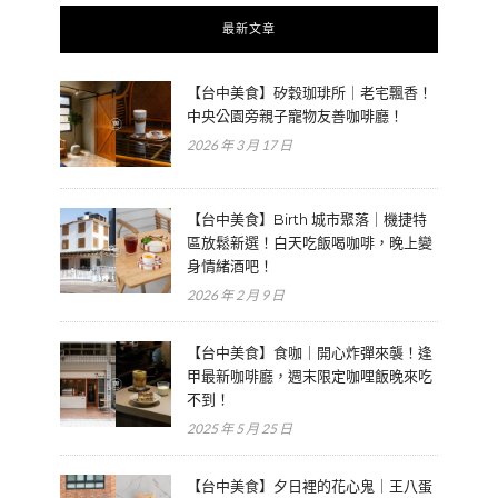
最新文章
【台中美食】矽穀珈琲所｜老宅飄香！
中央公園旁親子寵物友善咖啡廳！
2026 年 3 月 17 日
【台中美食】Birth 城市聚落｜機捷特
區放鬆新選！白天吃飯喝咖啡，晚上變
身情緒酒吧！
2026 年 2 月 9 日
【台中美食】食咖｜開心炸彈來襲！逢
甲最新咖啡廳，週末限定咖哩飯晚來吃
不到！
2025 年 5 月 25 日
【台中美食】夕日裡的花心鬼｜王八蛋