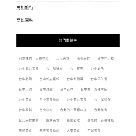
馬祖旅行
高雄百味
熱門關鍵字
別墅裡的一百種味道
北屯美食
南屯美食
台中伴手禮
台中北區美食
台中咖啡廳
台中宵夜
台中必吃
台中必喝
台中新店報報
台中新開幕
台中早午餐
台中火鍋
台中甜點
台中百味
台中的一百種味道
台中美食
台中美食推薦
台中西區美食
台中試營運
台中飲料
台北必吃
台北的一百種味道
台北美食
台北美食推薦
團購美食
基隆必吃
基隆的一百種味道
基隆美食
基隆美食推薦
大安美食
宅配美食