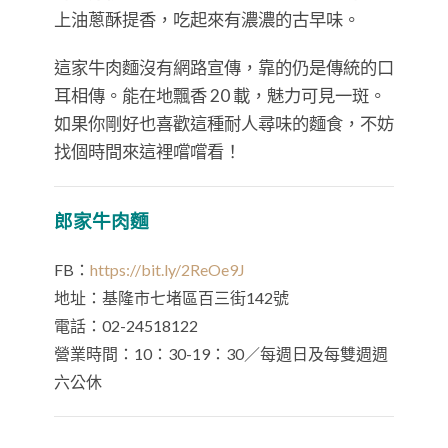
上油蔥酥提香，吃起來有濃濃的古早味。
這家牛肉麵沒有網路宣傳，靠的仍是傳統的口
耳相傳。能在地飄香 20 載，魅力可見一斑。
如果你剛好也喜歡這種耐人尋味的麵食，不妨
找個時間來這裡嚐嚐看！
郎家牛肉麵
FB：
https://bit.ly/2ReOe9J
地址：基隆市七堵區百三街142號
電話：02-24518122
營業時間：10：30-19：30／每週日及每雙週週
六公休