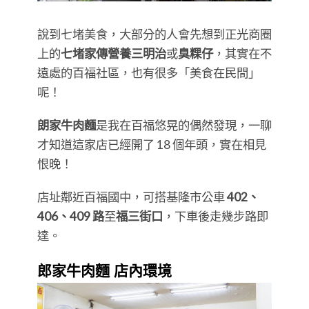
說到七堵美食，大部分的人會先想到正光商圈
上的
七堵家傳營養三明治
或
臭粿仔
，其實在不
遠處的百福社區，也有很多「美食在民間」
呢！
朗家牛肉麵
是我在百福悠晃的偶然發現，一聊
才知道這家店已經開了 18 個年頭，實在相見
恨晚！
店址鄰近百福國中，可搭基隆市公車
402、
406、409 路
至
福三街口
，下車後走幾步路即
達。
郎家牛肉麵 店內環境