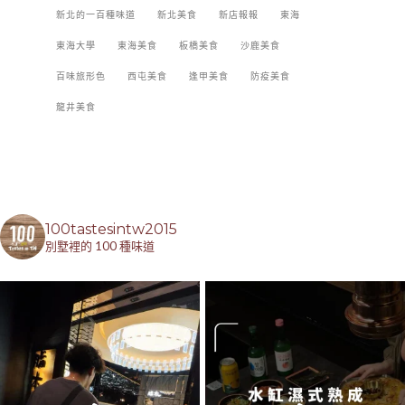
新北的一百種味道
新北美食
新店報報
東海
東海大學
東海美食
板橋美食
沙鹿美食
百味旅形色
西屯美食
逢甲美食
防疫美食
龍井美食
100tastesintw2015
別墅裡的 100 種味道