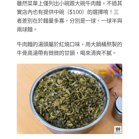
雖然菜單上僅列出小碗跟大碗牛肉麵，不過其
實店內也有提供中碗（$100）的選擇唷！三
者差別在於麵量多寡，分別是一球、一球半與
兩球麵。
牛肉麵的湯頭屬於紅燒口味，用大鍋桶熬製的
牛骨高湯帶有微微的甘韻，喝來清爽不膩。