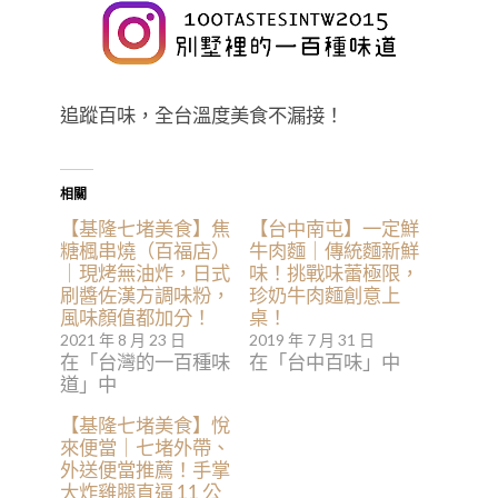
追蹤百味，全台溫度美食不漏接！
相關
【基隆七堵美食】焦
【台中南屯】一定鮮
糖楓串燒（百福店）
牛肉麵｜傳統麵新鮮
｜現烤無油炸，日式
味！挑戰味蕾極限，
刷醬佐漢方調味粉，
珍奶牛肉麵創意上
風味顏值都加分！
桌！
2021 年 8 月 23 日
2019 年 7 月 31 日
在「台灣的一百種味
在「台中百味」中
道」中
【基隆七堵美食】悅
來便當｜七堵外帶、
外送便當推薦！手掌
大炸雞腿直逼 11 公