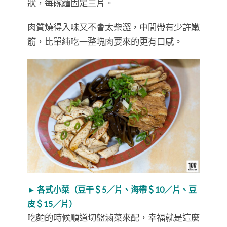
狀，每碗麵固定三片。
肉質燒得入味又不會太柴澀，中間帶有少許嫩
筋，比單純吃一整塊肉要來的更有口感。
► 各式小菜（豆干＄5／片、海帶＄10／片、豆
皮＄15／片）
吃麵的時候順道切盤滷菜來配，幸福就是這麼