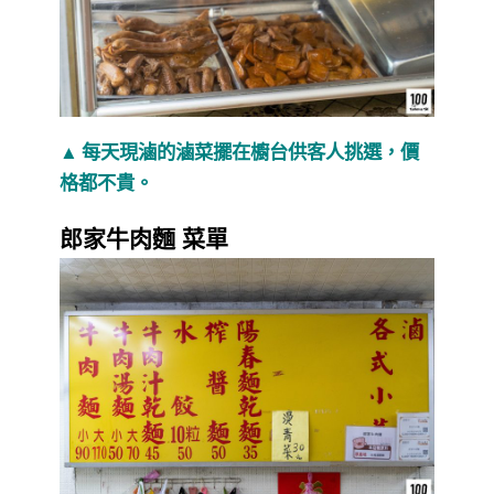
▲ 每天現滷的滷菜擺在櫥台供客人挑選，價
格都不貴。
郎家牛肉麵 菜單