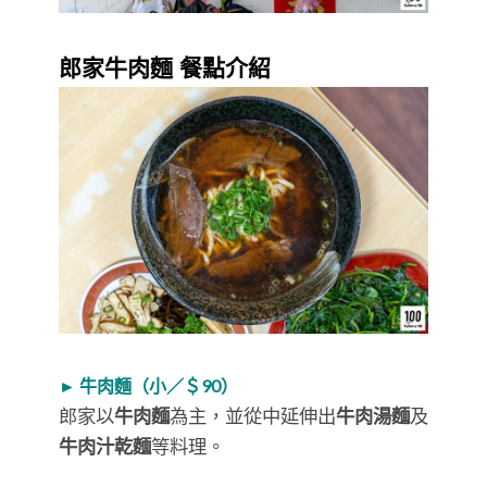
郎家牛肉麵 餐點介紹
► 牛肉麵（小／＄90）
郎家以
牛肉麵
為主，並從中延伸出
牛肉湯麵
及
牛肉汁乾麵
等料理。