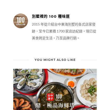
【台中潭子美食】鼎。極品海鮮塔｜台中桌菜餐廳推
薦！振興券海鮮塔套餐內含七菜一湯，白飯隨你吃到
飽，還可加購波士頓龍蝦吃好吃滿！餐廳二樓備有完善
的視聽設備，無論家庭聚餐、公司會議都適合！
2020 年 7 月 19 日