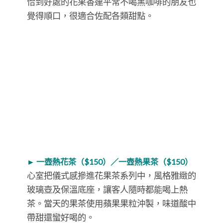
恰到好處的花果香連平常不喝黑咖啡的朋友也
覺得順口，很適合佐配各類甜點。
► 一壺熱花茶（$150）／一壺熱果茶（$150）
心室把儀式感摻進花果茶系列中，風格雅緻的
玻璃壺及保溫底座，讓客人隨時都能喝上熱
茶。當天的果茶使用蘋果果粒沖製，味道酸中
帶甜還蠻好喝的。