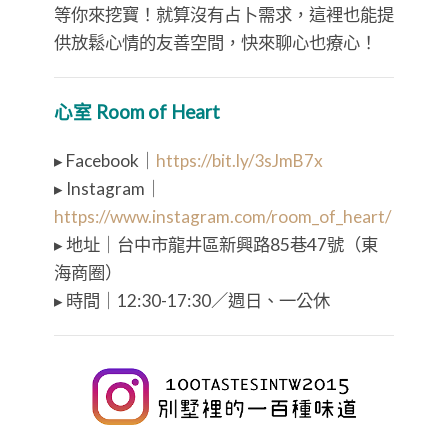
追蹤百味，全台溫度美食不漏接！
相關
【台中美食】參杯-
【台中龍井美食】牛
台中東海店｜質感手
Ｂ平價牛排｜東海最
搖加一！TOP5 人氣
「牛」路邊攤！陸陸
必飲大公開，獨家配
雙拼兩種肉一次滿
料赤丸別錯過！
足！
2024 年 1 月 22 日
2021 年 6 月 14 日
在「台中百味」中
在「台中百味」中
【台中龍井】日出客
棧東海店｜選用無添