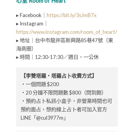
心室 Room of Heart
▸ Facebook｜
https://bit.ly/3sJmB7x
▸ Instagram｜
https://www.instagram.com/room_of_heart/
▸ 地址｜台中市龍井區新興路85巷47號（東
海商圈）
▸ 時間｜12:30-17:30／週日、一公休
【李雙塔羅・塔羅占卜收費方式】
・一個問題 $200
・20 分鐘不限問題數 $800（問到飽）
・預約占卜私訊小盒子，非營業時間也可
預約面占，想約線上占卜者可加入官方
LINE「@cul3977m」