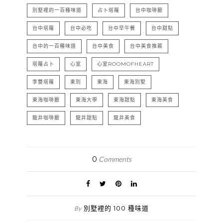
別墅裡的 100 種味道
By
別墅裡的 100 種味道
2015 年從介紹台中東海別墅的各式店家發
跡，至今已累積 1700 家店訪紀錄。現已從
美食跨足生活，乃至品牌行銷。
YOU MIGHT ALSO LIKE