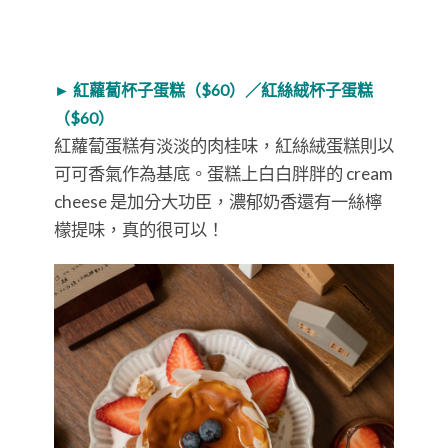
► 紅蘿蔔杯子蛋糕（$60）／紅絲絨杯子蛋糕
（$60）
紅蘿蔔蛋糕有淡淡的肉桂味，紅絲絨蛋糕則以
可可香氣作為基底。蛋糕上白白胖胖的 cream
cheese 是加分大功臣，濃郁奶香還有一絲檸
檬提味，真的很可以！