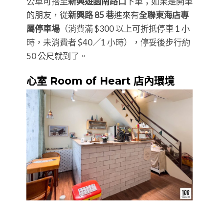
公車可搭至
新興遊園南路口
下車；如果是開車
的朋友，從
新興路 85 巷
進來有
全聯東海店專
屬停車場
（消費滿 $300 以上可折抵停車 1 小
時，未消費者 $40／1 小時），停妥後步行約
50 公尺就到了。
心室 Room of Heart 店內環境