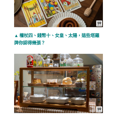
▲ 權杖四、錢幣十、女皇、太陽，這些塔羅
牌你認得幾張？