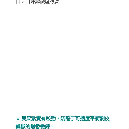
口，口味辨識度很高！
▲ 貝果紮實有咬勁，奶酪丁可適度平衡剝皮
辣椒的鹹香微辣。