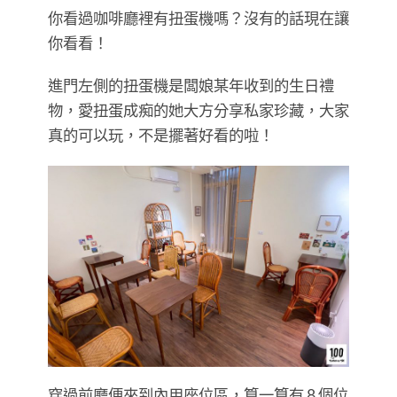
你看過咖啡廳裡有扭蛋機嗎？沒有的話現在讓
你看看！
進門左側的扭蛋機是闆娘某年收到的生日禮
物，愛扭蛋成痴的她大方分享私家珍藏，大家
真的可以玩，不是擺著好看的啦！
穿過前廳便來到內用座位區，算一算有 8 個位