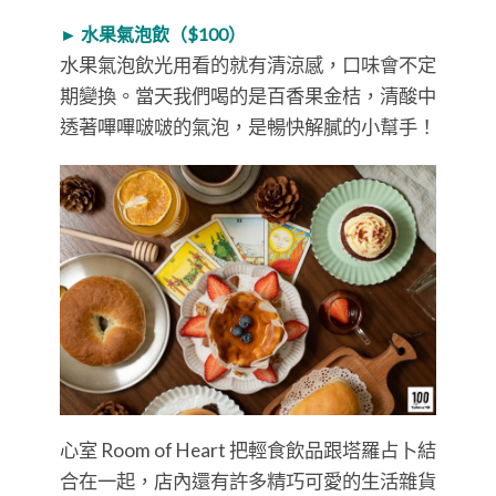
心室 Room of Heart 把輕食飲品跟塔羅占卜結
合在一起，店內還有許多精巧可愛的生活雜貨
等你來挖寶！就算沒有占卜需求，這裡也能提
供放鬆心情的友善空間，快來聊心也療心！
心室 Room of Heart
▸ Facebook｜
https://bit.ly/3sJmB7x
▸ Instagram｜
https://www.instagram.com/room_of_heart/
▸ 地址｜台中市龍井區新興路85巷47號（東
海商圈）
▸ 時間｜12:30-17:30／週日、一公休