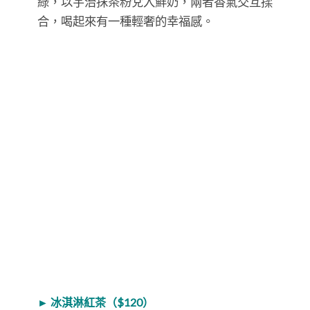
綠，以宇治抹茶粉兌入鮮奶，兩者香氣交互揉
合，喝起來有一種輕奢的幸福感。
► 冰淇淋紅茶（$120）
紅茶清爽不澀口，與香草冰淇淋呈現強烈對
比。等冰淇淋漸漸融入茶湯，還能喝到類似奶
茶的感覺，倒也別有風味哦！