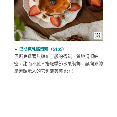
► 巴斯克乳酪蛋糕（$135）
巴斯克透著焦糖布丁般的香氣，質地滑順綿
密，甜而不膩。搭配季節水果裝飾，讓向來總
是素顏示人的它也能美美 der！