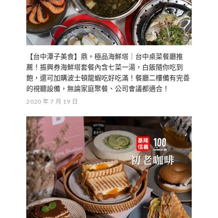
【基隆信義美食】初老咖啡｜基隆廟口咖啡廳推薦！熱
壓輕食滿滿餡料不手軟，享受巷弄裡的慢時光！
2021 年 8 月 31 日