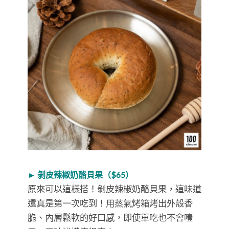
► 剝皮辣椒奶酪貝果（$65）
原來可以這樣搭！剝皮辣椒奶酪貝果，這味道
還真是第一次吃到！用蒸氣烤箱烤出外殼香
脆、內層鬆軟的好口感，即使單吃也不會噎