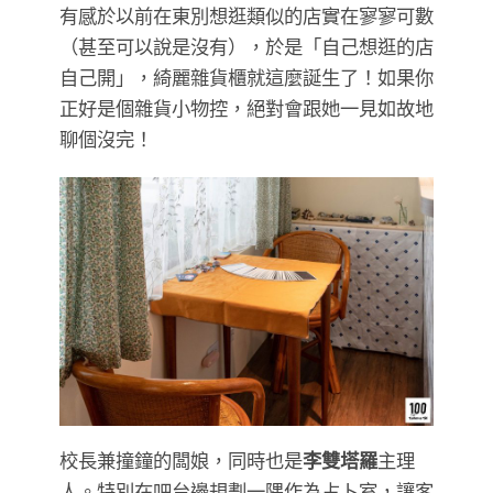
有感於以前在東別想逛類似的店實在寥寥可數
（甚至可以說是沒有），於是「自己想逛的店
自己開」，綺麗雜貨櫃就這麼誕生了！如果你
正好是個雜貨小物控，絕對會跟她一見如故地
聊個沒完！
校長兼撞鐘的闆娘，同時也是
李雙塔羅
主理
人。特別在吧台邊規劃一隅作為占卜室，讓客