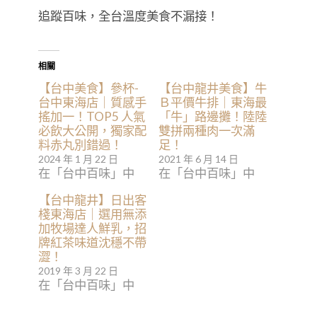
加牧場達人鮮乳，招
牌紅茶味道沈穩不帶
澀！
2019 年 3 月 22 日
在「台中百味」中
別墅裡的一百種味道
占卜塔羅
台中咖啡廳
台中塔羅
台中必吃
台中早午餐
台中甜點
台中的一百種味道
台中美食
台中美食推薦
塔羅占卜
心室
心室ROOMOFHEART
李雙塔羅
東別
東海
東海別墅
東海咖啡廳
東海大學
東海甜點
東海美食
龍井咖啡廳
龍井甜點
龍井美食
0
Comments