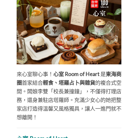
來心室聊心事！
心室 Room of Heart
是
東海商
圈
首家結合
輕食、塔羅占卜與雜貨
的複合式空
間。闆娘李雙「校長兼撞鐘」，不僅得打理店
務，還身兼駐店塔羅師。充滿少女心的她把整
家店打造得溫馨又風格獨具，讓人一進門就不
想離開！