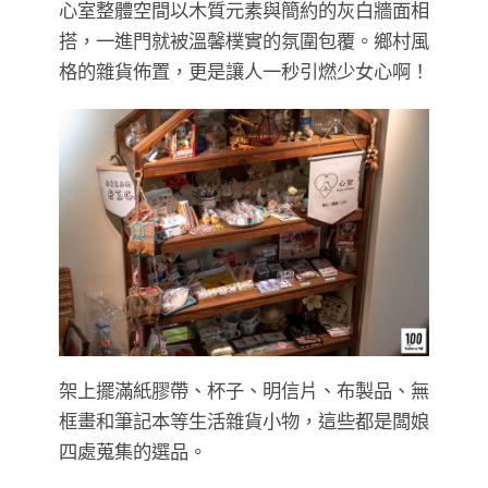
心室整體空間以木質元素與簡約的灰白牆面相
搭，一進門就被溫馨樸實的氛圍包覆。鄉村風
格的雜貨佈置，更是讓人一秒引燃少女心啊！
架上擺滿紙膠帶、杯子、明信片、布製品、無
框畫和筆記本等生活雜貨小物，這些都是闆娘
四處蒐集的選品。