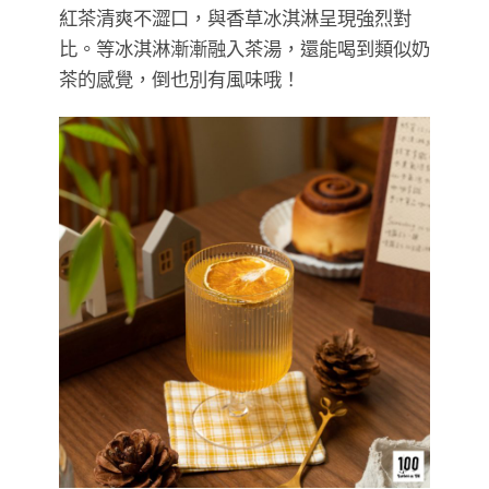
► 水果氣泡飲（$100）
水果氣泡飲光用看的就有清涼感，口味會不定
期變換。當天我們喝的是百香果金桔，清酸中
透著嗶嗶啵啵的氣泡，是暢快解膩的小幫手！