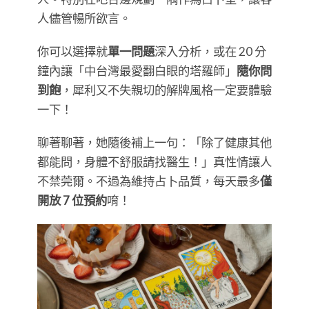
人儘管暢所欲言。
你可以選擇就
單一問題
深入分析，或在 20 分
鐘內讓「中台灣最愛翻白眼的塔羅師」
隨你問
到飽
，犀利又不失親切的解牌風格一定要體驗
一下！
聊著聊著，她隨後補上一句：「除了健康其他
都能問，身體不舒服請找醫生！」真性情讓人
不禁莞爾。不過為維持占卜品質，每天最多
僅
開放 7 位預約
唷！