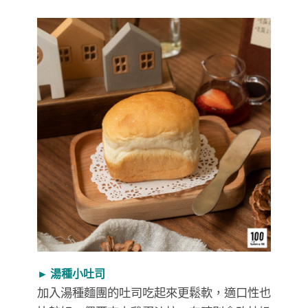
► 湯種小吐司
加入湯種麵團的吐司吃起來更鬆軟，適口性也