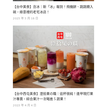
【台中美食】丑冰｜新「冰」報到！飛機餅、跳跳糖入
碗，綠意裡的老宅冰店！
2025 年 5 月 18 日
【台中西屯美食】澄拾果の職｜這杯很純！逢甲現打果
汁專賣，綜合果汁一次喝進 5 蔬果！
2023 年 4 月 4 日