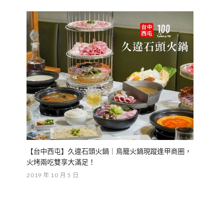
【台中西屯】久違石頭火鍋｜鳥籠火鍋現蹤逢甲商圈，
火烤兩吃雙享大滿足！
2019 年 10 月 5 日