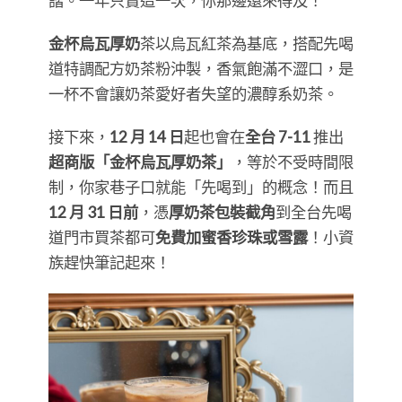
諧。一年只賣這一次，你那邊還來得及！
金杯烏瓦厚奶
茶以烏瓦紅茶為基底，搭配先喝
道特調配方奶茶粉沖製，香氣飽滿不澀口，是
一杯不會讓奶茶愛好者失望的濃醇系奶茶。
接下來，
12 月 14 日
起也會在
全台 7-11
推出
超商版「金杯烏瓦厚奶茶」
，等於不受時間限
制，你家巷子口就能「先喝到」的概念！而且
12 月 31 日前
，憑
厚奶茶包裝截角
到全台先喝
道門市買茶都可
免費加蜜香珍珠或雪露
！小資
族趕快筆記起來！