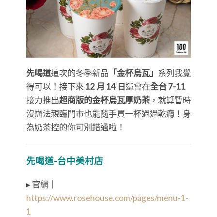
先喝道
這次的冬季新品
「金杯烏瓦」
系列我覺
得可以！接下來
12 月 14 日
還會在
全台 7-11
接力推出
超商版的金杯烏瓦厚奶茶
，就算暫時
沒辦法親臨門市也能隨手買一杯過過乾癮！身
為奶茶控的你可別錯過啦！
先喝道-台中美村店
▸ 官網｜
https://www.rosehouse.com/pages/menu-1-
1