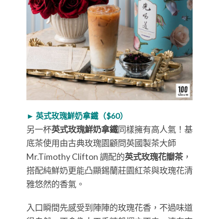
► 英式玫瑰鮮奶拿鐵（$60）
另一杯
英式玫瑰鮮奶拿鐵
同樣擁有高人氣！基
底茶使用由古典玫瑰園顧問英國製茶大師
Mr.Timothy Clifton 調配的
英式玫瑰花瓣茶
，
搭配純鮮奶更能凸顯錫蘭莊園紅茶與玫瑰花清
雅悠然的香氣。
入口瞬間先感受到陣陣的玫瑰花香，不過味道