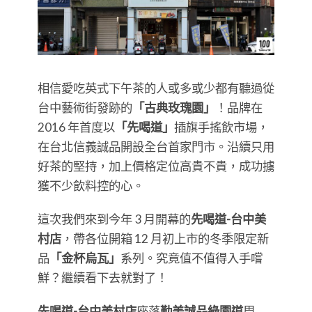
相信愛吃英式下午茶的人或多或少都有聽過從
台中藝術街發跡的
「古典玫瑰園」
！品牌在
2016 年首度以
「先喝道」
插旗手搖飲市場，
在台北信義誠品開設全台首家門市。沿續只用
好茶的堅持，加上價格定位高貴不貴，成功擄
獲不少飲料控的心。
這次我們來到今年 3 月開幕的
先喝道-台中美
村店
，帶各位開箱 12 月初上市的冬季限定新
品
「金杯烏瓦」
系列。究竟值不值得入手嚐
鮮？繼續看下去就對了！
先喝道-台中美村店
座落
勤美誠品綠園道
周