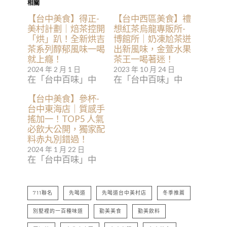
相關
【台中美食】得正-
【台中西區美食】禮
美村計劃｜焙茶控開
想紅茶烏龍專販所-
「烘」趴！全新烘吉
博館所｜奶凍尬茶迸
茶系列醇郁風味一喝
出新風味，金萱水果
就上癮！
茶王一喝著迷！
2024 年 2 月 1 日
2023 年 10 月 24 日
在「台中百味」中
在「台中百味」中
【台中美食】參杯-
台中東海店｜質感手
搖加一！TOP5 人氣
必飲大公開，獨家配
料赤丸別錯過！
2024 年 1 月 22 日
在「台中百味」中
711聯名
先喝道
先喝道台中美村店
冬季推薦
別墅裡的一百種味道
勤美美食
勤美飲料