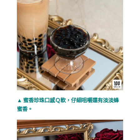
▲ 蜜香珍珠口感Ｑ軟，仔細咀嚼還有淡淡蜂
蜜香。