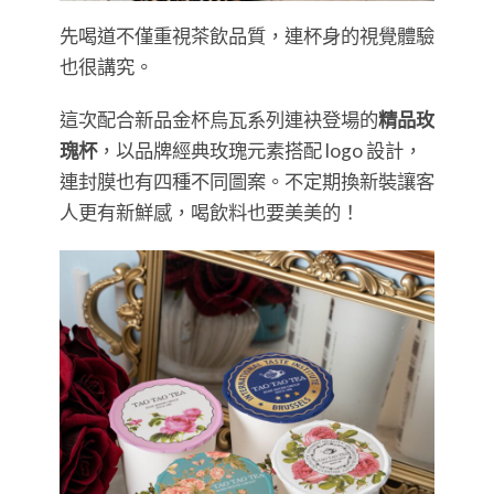
先喝道不僅重視茶飲品質，連杯身的視覺體驗
也很講究。
這次配合新品金杯烏瓦系列連袂登場的
精品玫
瑰杯
，以品牌經典玫瑰元素搭配 logo 設計，
連封膜也有四種不同圖案。不定期換新裝讓客
人更有新鮮感，喝飲料也要美美的！