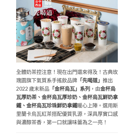
全體奶茶控注意！現在出門還來得及！古典玫
瑰園旗下氣質系手搖飲品牌
「先喝道」
推出
2022 歲末新品
「金杯烏瓦」系列
，由
金杯烏
瓦厚奶茶、金杯烏瓦厚珍奶、金杯烏瓦鮮奶拿
鐵、金杯烏瓦珍珠鮮奶拿鐵
暖心上陣。選用斯
里蘭卡烏瓦紅茶搭配優質乳源，深具厚實口感
與濃醇茶香，第一口就讓味蕾為之一亮！