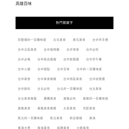
高雄百味
熱門關鍵字
別墅裡的一百種味道
北屯美食
南屯美食
台中伴手禮
台中北區美食
台中咖啡廳
台中宵夜
台中必吃
台中必喝
台中新店報報
台中新開幕
台中早午餐
台中火鍋
台中甜點
台中百味
台中的一百種味道
台中美食
台中美食推薦
台中西區美食
台中試營運
台中飲料
台北必吃
台北的一百種味道
台北美食
台北美食推薦
團購美食
基隆必吃
基隆的一百種味道
基隆美食
基隆美食推薦
大安美食
宅配美食
新北的一百種味道
新北美食
新店報報
東海
東海大學
東海美食
板橋美食
沙鹿美食