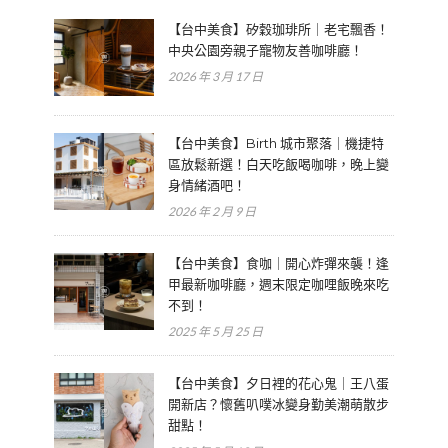
【台中美食】矽穀珈琲所｜老宅飄香！
中央公園旁親子寵物友善咖啡廳！
2026 年 3 月 17 日
【台中美食】Birth 城市聚落｜機捷特
區放鬆新選！白天吃飯喝咖啡，晚上變
身情緒酒吧！
2026 年 2 月 9 日
【台中美食】食咖｜開心炸彈來襲！逢
甲最新咖啡廳，週末限定咖哩飯晚來吃
不到！
2025 年 5 月 25 日
【台中美食】夕日裡的花心鬼｜王八蛋
開新店？懷舊叭噗冰變身勤美潮萌散步
甜點！