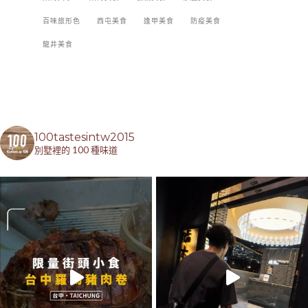
百味旅形色
西屯美食
逢甲美食
防疫美食
龍井美食
100tastesintw2015
別墅裡的 100 種味道