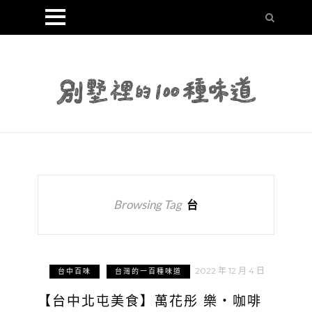
Browsing Tag
台
2022 年 12 月 4 日
台中百味
台灣的一百種味道
【台中北屯美食】萬花彤 樂・咖啡