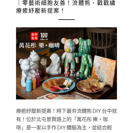
｜零藝術細胞友善！流體熊、戳戳繡
療癒紓壓新提案！
療癒紓壓新提案！時下最夯流體熊 DIY 台中就
有！位於北屯景賢路上的「萬花彤 樂・咖
啡」是一家以手作 DIY 體驗為主，並結合輕