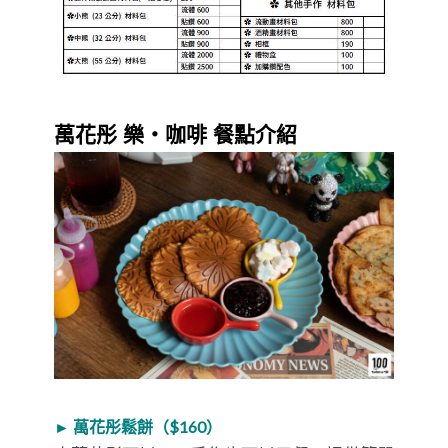
萬花彤 樂・咖啡 餐點介紹
► 萬花彤鬆餅（$160）