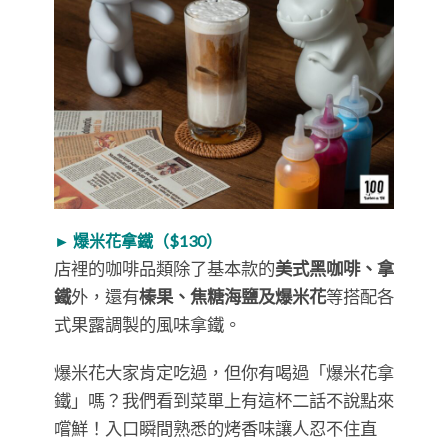
► 爆米花拿鐵（$130）
店裡的咖啡品類除了基本款的
美式黑咖啡、拿
鐵
外，還有
榛果、焦糖海鹽及爆米花
等搭配各
式果露調製的風味拿鐵。
爆米花大家肯定吃過，但你有喝過「爆米花拿
鐵」嗎？我們看到菜單上有這杯二話不說點來
嚐鮮！入口瞬間熟悉的烤香味讓人忍不住直