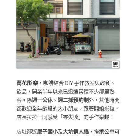
萬花彤 樂・咖啡
結合 DIY 手作教室與輕食、
飲品
，
開業半年以來已迅速累積不少鄰里熟
客
。
除
週一公休
、
週二採預約制
外，其他時間
都歡迎全年齡段的大小朋友，跟著闆娘米粒、
店長拉拉一同感受「零失敗」的手作樂趣！
店址鄰近
廍子國小
及
大坑情人橋
，搭乘公車可