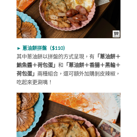
► 蔥油餅拼盤（$110）
其中蔥油餅以拼盤的方式呈現，有
「蔥油餅＋
鮪魚醬＋荷包蛋」
和
「蔥油餅＋香腸＋黑輪＋
荷包蛋」
兩種組合，還可額外加購剝皮辣椒，
吃起來更涮嘴！