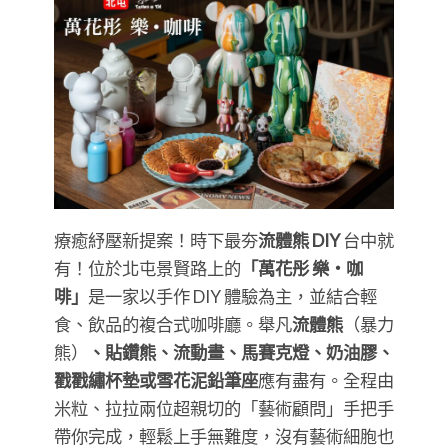
療癒紓壓新提案！時下最夯
流體熊 DIY
台中就
有！位於北屯景賢路上的
「萬花彤 樂・咖
啡」
是一家以手作 DIY 體驗為主，並結合輕
食、飲品的複合式咖啡廳。舉凡
流體熊
（暴力
熊）
、貼鑽熊、流動畫、馬賽克燈、奶油膠、
戳戳繡杯墊或雪花泥鉛筆座
應有盡有。全程由
米粒、拉拉兩位超親切的「藝術顧問」手把手
帶你完成，輕鬆上手無難度，沒有藝術細胞也