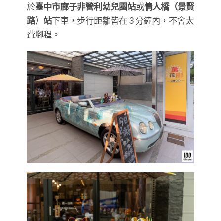
於
臺中市廍子非營利幼兒園站
或
情人橋（景賢
路）站
下車，步行距離皆在 3 分鐘內，不會太
費腳程。