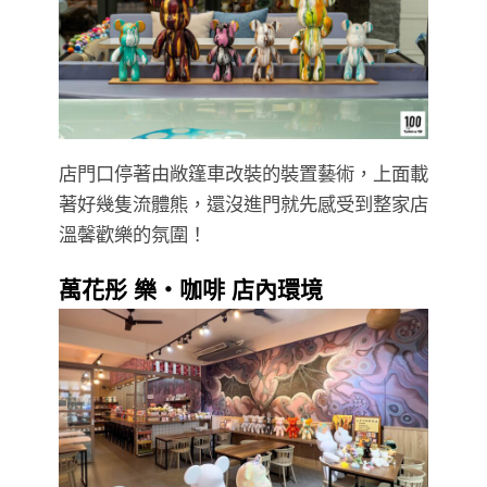
店門口停著由敞篷車改裝的裝置藝術，上面載
著好幾隻流體熊，還沒進門就先感受到整家店
溫馨歡樂的氛圍！
萬花彤 樂・咖啡 店內環境