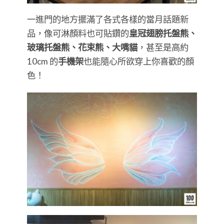
一進門的地方擺滿了各式各樣的當月話題新
品，像可淋顏料也可貼鑽的
皇冠翅膀托盤熊、
玻璃托盤熊、花束熊、大嘴貓
，甚至是高約
10cm 的
手機架
也能隨心所欲穿上你喜歡的顏
色！