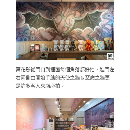
萬花彤從門口到裡面每個角落都好拍，進門左
右兩側由闆娘手繪的天使之牆 & 惡魔之牆更
是許多客人來店必拍。