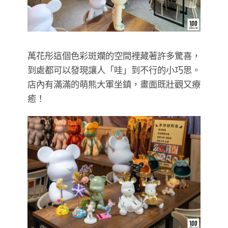
萬花彤這個色彩斑斕的空間裡藏著許多驚喜，
到處都可以發現讓人「哇」到不行的小巧思。
店內有滿滿的萌熊大軍坐鎮，畫面既壯觀又療
癒！