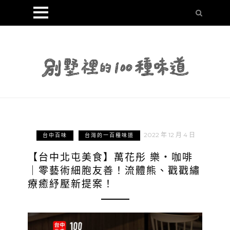
2022 年 12 月 4 日
台中百味
台灣的一百種味道
【台中北屯美食】萬花彤 樂・咖啡
｜零藝術細胞友善！流體熊、戳戳繡
療癒紓壓新提案！