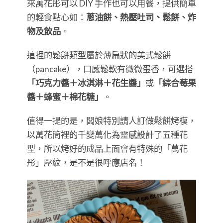
來萬花彤可以 DIY 手作也可以用餐，提供簡單
的輕食點心如：
蔥油餅、熱壓吐司、鬆餅、炸
物及飲品
。
這裡的鬆餅類型屬於薄扁狀的美式鬆餅
（pancake），口感鬆軟有微微蛋香，可選搭
「巧克力醬＋冰淇淋＋花生醬」
或
「綜合莓果
醬＋蜂蜜＋棉花糖」
。
值得一提的是，闆娘特別請人訂做鬆餅烤模，
以萬花筒裡的千變萬化為靈感設計了五種花
型，所以烤好的成品上面會有特殊的「萬花
彤」壓紋，是不是很呼應店名！