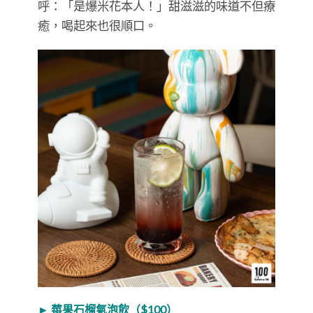
呼：「是爆米花本人！」甜滋滋的味道不但療
癒，喝起來也很順口。
► 莓果石榴氣泡飲（$100）