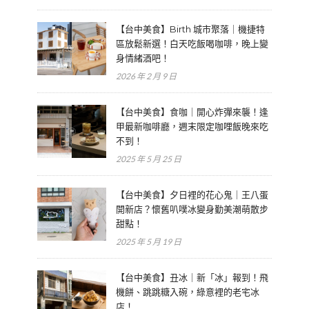
【台中美食】Birth 城市聚落｜機捷特
區放鬆新選！白天吃飯喝咖啡，晚上變
身情緒酒吧！
2026 年 2 月 9 日
【台中美食】食咖｜開心炸彈來襲！逢
甲最新咖啡廳，週末限定咖哩飯晚來吃
不到！
2025 年 5 月 25 日
【台中美食】夕日裡的花心鬼｜王八蛋
開新店？懷舊叭噗冰變身勤美潮萌散步
甜點！
2025 年 5 月 19 日
【台中美食】丑冰｜新「冰」報到！飛
機餅、跳跳糖入碗，綠意裡的老宅冰
店！