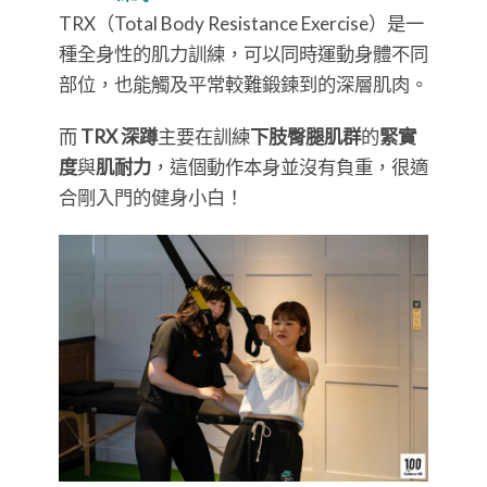
TRX（Total Body Resistance Exercise）是一
種全身性的肌力訓練，可以同時運動身體不同
部位，也能觸及平常較難鍛鍊到的深層肌肉。
而
TRX 深蹲
主要在訓練
下肢臀腿肌群
的
緊實
度
與
肌耐力
，這個動作本身並沒有負重，很適
合剛入門的健身小白！