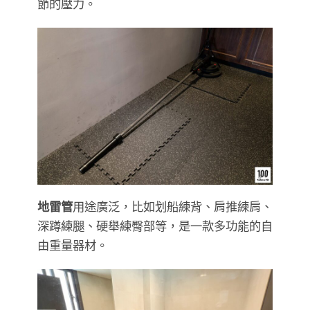
節的壓力。
地雷管
用途廣泛，比如划船練背、肩推練肩、
深蹲練腿、硬舉練臀部等，是一款多功能的自
由重量器材。