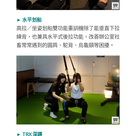
► 水平划船
高拉／坐姿划船雙功能重訓機除了能垂直下拉
練背，也兼具水平式後拉功能，改善辦公室社
畜常常遇到的圓肩、駝背、烏龜頸等困擾。
► TRX 深蹲