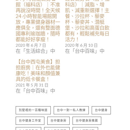
館（福科店）｜不准
科店）｜減脂、增
再說沒時間！全天候
肌、減重新選擇！主
24 小時智能場館開
餐、沙拉杯、藜麥
放，專業健身器材一
杯、藜麥丼、潛艇
應俱全，還有整面德
堡、沙拉和高蛋白飲
國專利瑜珈牆，隨時
都有，輕鬆補充每日
都能好好享瘦！
活力！
2020 年 6 月 7 日
2020 年 6 月 10 日
在「生活綜合」中
在「台中百味」中
【台中西屯美食】担
担廚房｜在外也能健
康吃！美味和顏值兼
具的低卡餐盒！
2021 年 5 月 31 日
在「台中百味」中
別墅裡的一百種味道
台中一對一私人教練
台中健身
台中健身工作室
台中健身房
台中健身房推薦