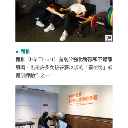
► 臀推
臀推
（Hip Thrust）有助於
強化臀部和下背部
肌肉
，也是許多女孩夢寐以求的「蜜桃臀」必
備訓練動作之一！