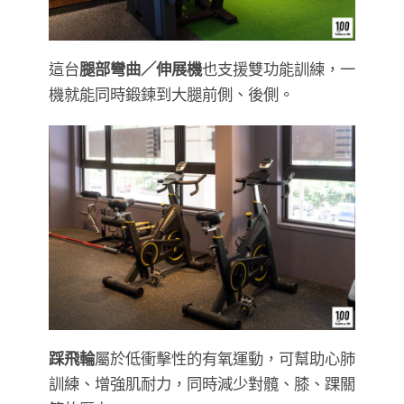
這台
腿部彎曲／伸展機
也支援雙功能訓練，一
機就能同時鍛鍊到大腿前側、後側。
踩飛輪
屬於低衝擊性的有氧運動，可幫助心肺
訓練、增強肌耐力，同時減少對髖、膝、踝關