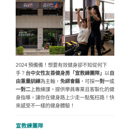
2024 預備備！想要有效健身卻不知從何下
手？
台中女性友善健身房「宣教練團隊」
以
自
由重量訓練
為主軸，
免綁會籍
，可採
一對一
或
一對二
上教練課。提供學員專業且客製化的健
身指導，讓你在健身路上少走一點冤枉路！快
來感受不一樣的健身體驗！
宣教練團隊