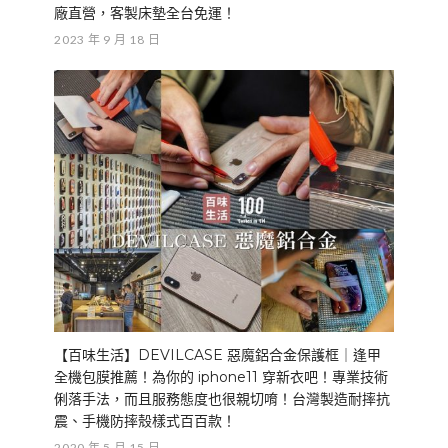
廠直營，客製床墊全台免運！
2023 年 9 月 18 日
【百味生活】DEVILCASE 惡魔鋁合金保護框｜逢甲
全機包膜推薦！為你的 iphone11 穿新衣吧！專業技術
俐落手法，而且服務態度也很親切唷！台灣製造耐摔抗
震、手機防摔殼樣式百百款！
2020 年 5 月 15 日