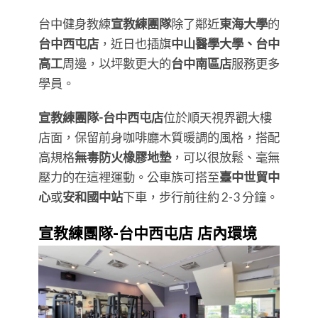
台中健身教練
宣教練團隊
除了鄰近
東海大學
的
台中西屯店
，近日也插旗
中山醫學大學、台中
高工
周邊，以坪數更大的
台中南區店
服務更多
學員。
宣教練團隊-台中西屯店
位於順天視界觀大樓
店面，保留前身咖啡廳木質暖調的風格，搭配
高規格
無毒防火橡膠地墊
，可以很放鬆、毫無
壓力的在這裡運動。公車族可搭至
臺中世貿中
心
或
安和國中站
下車，步行前往約 2-3 分鐘。
宣教練團隊-台中西屯店 店內環境