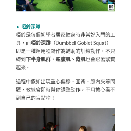
► 啞鈴深蹲
啞鈴是每個初學者居家健身時非常好入門的工
具，而
啞鈴深蹲
（Dumbbell Goblet Squat）
即是一種運用啞鈴作為輔助的訓練動作，不只
練到
下半身肌群
，連
腹肌、背肌
也會跟著緊實
起來。
過程中假如出現重心偏移、圓背、膝內夾等問
題，教練會即時幫你調整動作，不用擔心看不
到自己的盲點唷！