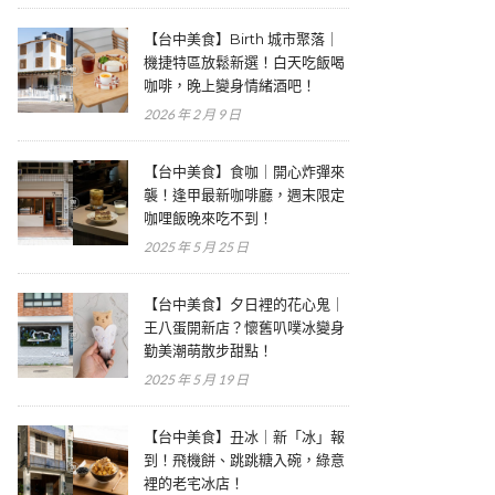
【台中美食】Birth 城市聚落｜
機捷特區放鬆新選！白天吃飯喝
咖啡，晚上變身情緒酒吧！
2026 年 2 月 9 日
【台中美食】食咖｜開心炸彈來
襲！逢甲最新咖啡廳，週末限定
咖哩飯晚來吃不到！
2025 年 5 月 25 日
【台中美食】夕日裡的花心鬼｜
王八蛋開新店？懷舊叭噗冰變身
勤美潮萌散步甜點！
2025 年 5 月 19 日
【台中美食】丑冰｜新「冰」報
到！飛機餅、跳跳糖入碗，綠意
裡的老宅冰店！