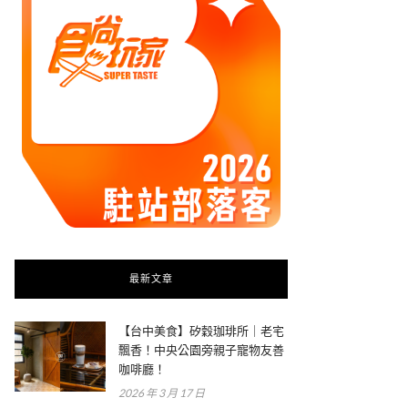
最新文章
【台中美食】矽穀珈琲所｜老宅
飄香！中央公園旁親子寵物友善
咖啡廳！
2026 年 3 月 17 日