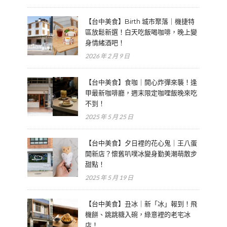
【台中美食】Birth 城市聚落｜機捷特
區放鬆新選！白天吃飯喝咖啡，晚上變
身情緒酒吧！
2026 年 2 月 9 日
【台中美食】食咖｜開心炸彈來襲！逢
甲最新咖啡廳，週末限定咖哩飯晚來吃
不到！
2025 年 5 月 25 日
【台中美食】夕日裡的花心鬼｜王八蛋
開新店？懷舊叭噗冰變身勤美潮萌散步
甜點！
2025 年 5 月 19 日
【台中美食】丑冰｜新「冰」報到！飛
機餅、跳跳糖入碗，綠意裡的老宅冰
店！