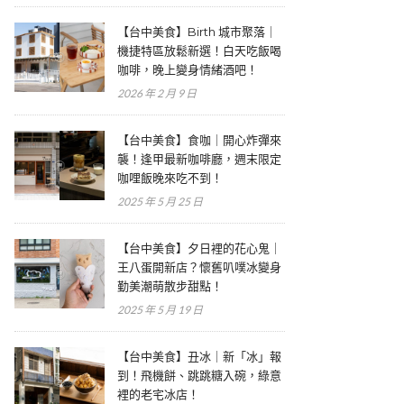
【台中美食】Birth 城市聚落｜
機捷特區放鬆新選！白天吃飯喝
咖啡，晚上變身情緒酒吧！
2026 年 2 月 9 日
【台中美食】食咖｜開心炸彈來
襲！逢甲最新咖啡廳，週末限定
咖哩飯晚來吃不到！
2025 年 5 月 25 日
【台中美食】夕日裡的花心鬼｜
王八蛋開新店？懷舊叭噗冰變身
勤美潮萌散步甜點！
2025 年 5 月 19 日
【台中美食】丑冰｜新「冰」報
到！飛機餅、跳跳糖入碗，綠意
裡的老宅冰店！