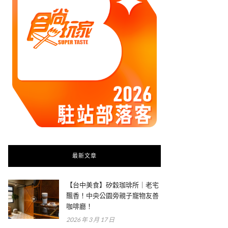
最新文章
【台中美食】矽穀珈琲所｜老宅
飄香！中央公園旁親子寵物友善
咖啡廳！
2026 年 3 月 17 日