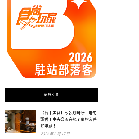
最新文章
【台中美食】矽穀珈琲所｜老宅
飄香！中央公園旁親子寵物友善
咖啡廳！
2026 年 3 月 17 日