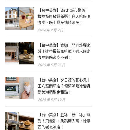
【台中美食】Birth 城市聚落｜
機捷特區放鬆新選！白天吃飯喝
咖啡，晚上變身情緒酒吧！
2026 年 2 月 9 日
【台中美食】食咖｜開心炸彈來
襲！逢甲最新咖啡廳，週末限定
咖哩飯晚來吃不到！
2025 年 5 月 25 日
【台中美食】夕日裡的花心鬼｜
王八蛋開新店？懷舊叭噗冰變身
勤美潮萌散步甜點！
2025 年 5 月 19 日
【台中美食】丑冰｜新「冰」報
到！飛機餅、跳跳糖入碗，綠意
裡的老宅冰店！