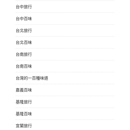
台中旅行
台中百味
台北旅行
台北百味
台南旅行
台南百味
台灣的一百種味道
嘉義百味
基隆旅行
基隆百味
宜蘭旅行