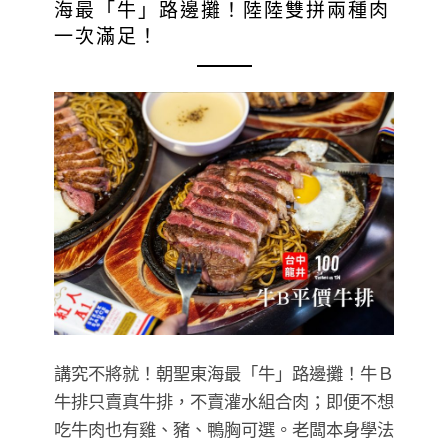
海最「牛」路邊攤！陸陸雙拼兩種肉
一次滿足！
講究不將就！朝聖東海最「牛」路邊攤！牛Ｂ
牛排只賣真牛排，不賣灌水組合肉；即便不想
吃牛肉也有雞、豬、鴨胸可選。老闆本身學法