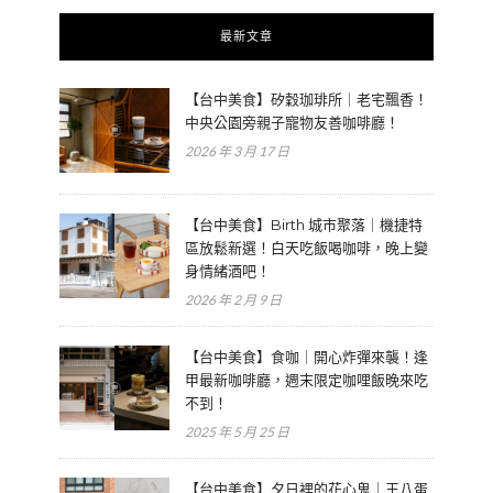
最新文章
【台中美食】矽穀珈琲所｜老宅飄香！
中央公園旁親子寵物友善咖啡廳！
2026 年 3 月 17 日
【台中美食】Birth 城市聚落｜機捷特
區放鬆新選！白天吃飯喝咖啡，晚上變
身情緒酒吧！
2026 年 2 月 9 日
【台中美食】食咖｜開心炸彈來襲！逢
甲最新咖啡廳，週末限定咖哩飯晚來吃
不到！
2025 年 5 月 25 日
【台中美食】夕日裡的花心鬼｜王八蛋