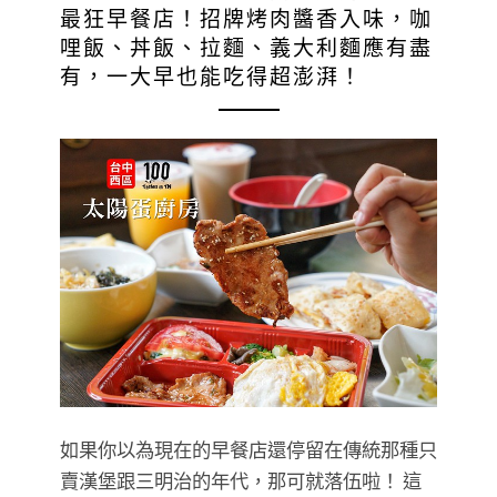
最狂早餐店！招牌烤肉醬香入味，咖
哩飯、丼飯、拉麵、義大利麵應有盡
有，一大早也能吃得超澎湃！
如果你以為現在的早餐店還停留在傳統那種只
賣漢堡跟三明治的年代，那可就落伍啦！ 這