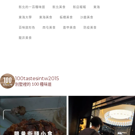
新北的一百種味道
新北美食
新店報報
東海
東海大學
東海美食
板橋美食
沙鹿美食
百味旅形色
西屯美食
逢甲美食
防疫美食
龍井美食
100tastesintw2015
別墅裡的 100 種味道